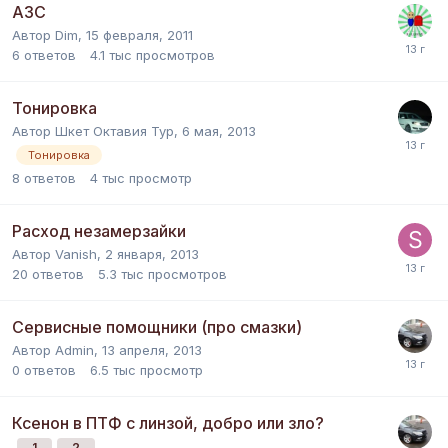
АЗС
Автор
Dim
,
15 февраля, 2011
6
ответов
4.1 тыс
просмотров
Тонировка
Автор
Шкет Октавия Тур
,
6 мая, 2013
Тонировка
8
ответов
4 тыс
просмотр
Расход незамерзайки
Автор
Vanish
,
2 января, 2013
20
ответов
5.3 тыс
просмотров
Сервисные помощники (про смазки)
Автор
Admin
,
13 апреля, 2013
0
ответов
6.5 тыс
просмотр
Ксенон в ПТФ с линзой, добро или зло?
1
2