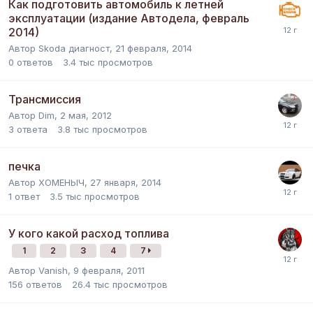
Как подготовить автомобиль к летней
эксплуатации (издание Автодела, февраль
2014)
Автор
Skoda диагност
,
21 февраля, 2014
0
ответов
3.4 тыс
просмотров
Трансмиссия
Автор
Dim
,
2 мая, 2012
3
ответа
3.8 тыс
просмотров
печка
Автор
ХОМЕНЫЧ
,
27 января, 2014
1
ответ
3.5 тыс
просмотров
У кого какой расход топлива
1
2
3
4
7
Автор
Vanish
,
9 февраля, 2011
156
ответов
26.4 тыс
просмотров