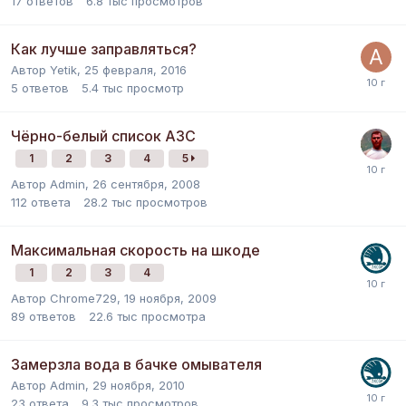
17
ответов
6.8 тыс
просмотров
Как лучше заправляться?
Автор
Yetik
,
25 февраля, 2016
5
ответов
5.4 тыс
просмотр
Чёрно-белый список АЗС
1
2
3
4
5
Автор
Admin
,
26 сентября, 2008
112
ответа
28.2 тыс
просмотров
Максимальная скорость на шкоде
1
2
3
4
Автор
Chrome729
,
19 ноября, 2009
89
ответов
22.6 тыс
просмотра
Замерзла вода в бачке омывателя
Автор
Admin
,
29 ноября, 2010
23
ответа
9.3 тыс
просмотров