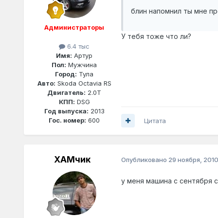
блин напомнил ты мне про водич
Администраторы
У тебя тоже что ли?
6.4 тыс
Имя:
Артур
Пол:
Мужчина
Город:
Тула
Авто:
Skoda Octavia RS
Двигатель:
2.0T
КПП:
DSG
Год выпуска:
2013
Гос. номер:
600
Цитата
ХАМчик
Опубликовано
29 ноября, 201
у меня машина с сентября с