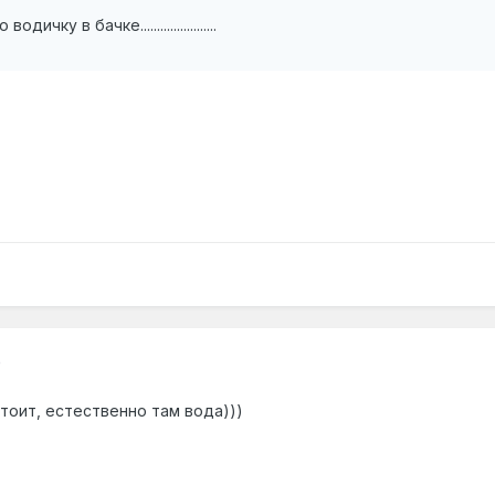
ку в бачке.......................
0
тоит, естественно там вода)))