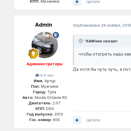
КПП:
Механика
Цитата
Admin
Опубликовано
29 ноября, 201
'ХАМчик сказал:
чтобы отогреть надо как
Администраторы
Да хотя бы чуть чуть, а по
6.4 тыс
Имя:
Артур
Пол:
Мужчина
Город:
Тула
Авто:
Skoda Octavia RS
Двигатель:
2.0T
КПП:
DSG
Год выпуска:
2013
Гос. номер:
600
Цитата