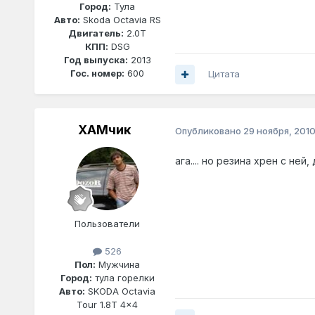
Город:
Тула
Авто:
Skoda Octavia RS
Двигатель:
2.0T
КПП:
DSG
Год выпуска:
2013
Гос. номер:
600
Цитата
ХАМчик
Опубликовано
29 ноября, 201
ага.... но резина хрен с ней,
Пользователи
526
Пол:
Мужчина
Город:
тула горелки
Авто:
SKODA Octavia
Tour 1.8T 4x4