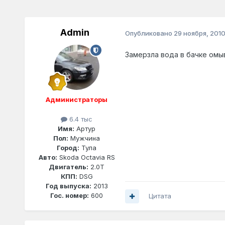
Admin
Опубликовано
29 ноября, 201
Замерзла вода в бачке ом
Администраторы
6.4 тыс
Имя:
Артур
Пол:
Мужчина
Город:
Тула
Авто:
Skoda Octavia RS
Двигатель:
2.0T
КПП:
DSG
Год выпуска:
2013
Гос. номер:
600
Цитата