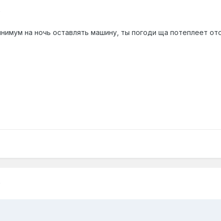
0
нимум на ночь оставлять машину, ты погоди ща потеплеет отой
0