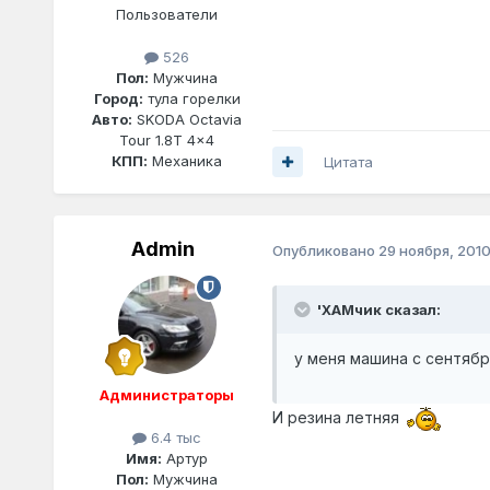
Пользователи
526
Пол:
Мужчина
Город:
тула горелки
Авто:
SKODA Octavia
Tour 1.8T 4x4
КПП:
Механика
Цитата
Admin
Опубликовано
29 ноября, 201
'ХАМчик сказал:
у меня машина с сентябр
Администраторы
И резина летняя
6.4 тыс
Имя:
Артур
Пол:
Мужчина