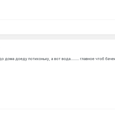
0
 до дома доеду потихоньку, а вот вода........... главное чтоб бач