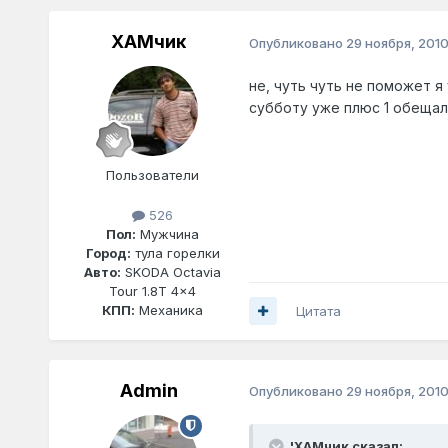
ХАМчик
Опубликовано
29 ноября, 201
не, чуть чуть не поможет я 
субботу уже плюс 1 обещал
Пользователи
526
Пол:
Мужчина
Город:
тула горелки
Авто:
SKODA Octavia
Tour 1.8T 4x4
КПП:
Механика
Цитата
Admin
Опубликовано
29 ноября, 201
'ХАМчик сказал: