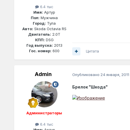
6.4 тыс
Имя:
Артур
Пол:
Мужчина
Город:
Тула
Авто:
Skoda Octavia RS
Двигатель:
2.0T
КПП:
DSG
Год выпуска:
2013
Гос. номер:
600
Цитата
Admin
Опубликовано
24 января, 2011
Брелок "Шкода"
Администраторы
6.4 тыс
Имя:
Артур