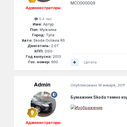
MCO000009
Администраторы
6.4 тыс
Имя:
Артур
Пол:
Мужчина
Город:
Тула
Авто:
Skoda Octavia RS
Двигатель:
2.0T
КПП:
DSG
Год выпуска:
2013
Гос. номер:
600
Цитата
Admin
Опубликовано
18 января, 2011
Бумажник Skoda темно к
Администраторы