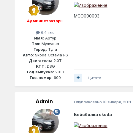
MCO000003
Администраторы
6.4 тыс
Имя:
Артур
Пол:
Мужчина
Город:
Тула
Авто:
Skoda Octavia RS
Двигатель:
2.0T
КПП:
DSG
Год выпуска:
2013
Гос. номер:
600
Цитата
Admin
Опубликовано
18 января, 2011
Бейсболка skoda