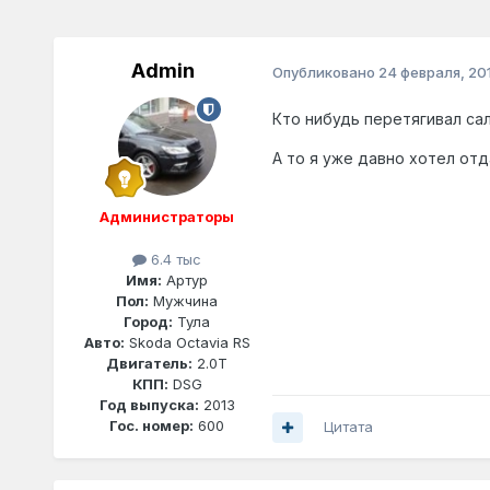
Admin
Опубликовано
24 февраля, 201
Кто нибудь перетягивал са
А то я уже давно хотел отд
Администраторы
6.4 тыс
Имя:
Артур
Пол:
Мужчина
Город:
Тула
Авто:
Skoda Octavia RS
Двигатель:
2.0T
КПП:
DSG
Год выпуска:
2013
Гос. номер:
600
Цитата