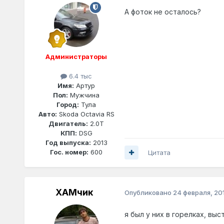
А фоток не осталось?
Администраторы
6.4 тыс
Имя:
Артур
Пол:
Мужчина
Город:
Тула
Авто:
Skoda Octavia RS
Двигатель:
2.0T
КПП:
DSG
Год выпуска:
2013
Гос. номер:
600
Цитата
ХАМчик
Опубликовано
24 февраля, 201
я был у них в горелках, вы