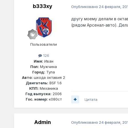
b333xy
Опубликовано
24 февраля, 201
другу моему делали в октав
(рядом Арсенал-авто). Дела
Пользователи
126
Имя:
Иван
Пол:
Мужчина
Город:
Тула
Авто:
шкода октавия 2
Двигатель:
BSF 1.6
КПП:
Механика
Год выпуска:
2006
Гос. номер:
к080ст
Цитата
Admin
Опубликовано
24 февраля, 201