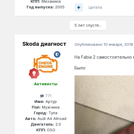
КПП:
Механика
Год выпуска:
2005
Цитата
5 лет спустя...
Skoda диагност
Опубликовано
10 января, 2018
На Fabia 2 самостоятельно
Было:
Активисты
771
Имя:
Артур
Пол:
Мужчина
Город:
Тула
Авто:
Audi A4 Allroad
Двигатель:
2.0
КПП:
DSG