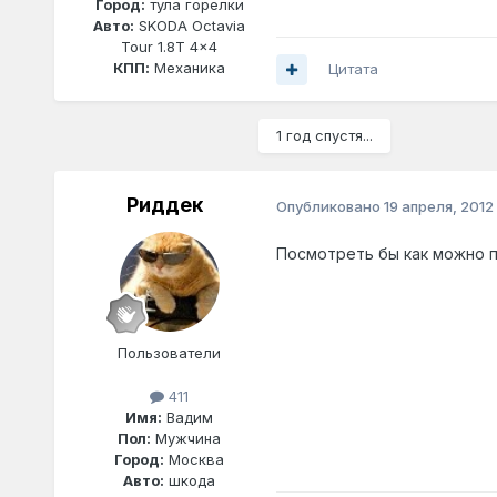
Город:
тула горелки
Авто:
SKODA Octavia
Tour 1.8T 4x4
КПП:
Механика
Цитата
1 год спустя...
Риддек
Опубликовано
19 апреля, 2012
Посмотреть бы как можно 
Пользователи
411
Имя:
Вадим
Пол:
Мужчина
Город:
Москва
Авто:
шкода