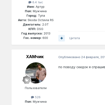
6.4 тыс
Имя:
Артур
Пол:
Мужчина
Город:
Тула
Авто:
Skoda Octavia RS
Двигатель:
2.0T
КПП:
DSG
Год выпуска:
2013
Гос. номер:
600
Цитата
ХАМчик
Опубликовано
24 февраля, 201
по поводу скидок я спрашив
Пользователи
526
Пол:
Мужчина