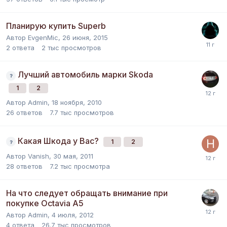
Планирую купить Superb
Автор
EvgenMic
,
26 июня, 2015
2
ответа
2 тыс
просмотров
Лучший автомобиль марки Skoda
1
2
Автор
Admin
,
18 ноября, 2010
26
ответов
7.7 тыс
просмотров
Какая Шкода у Вас?
1
2
Автор
Vanish
,
30 мая, 2011
28
ответов
7.2 тыс
просмотра
На что следует обращать внимание при
покупке Octavia A5
Автор
Admin
,
4 июля, 2012
4
ответа
26.7 тыс
просмотров