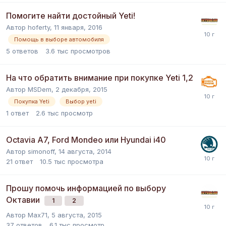
Помогите найти достойный Yeti!
Автор
hoferty
,
11 января, 2016
Помощь в выборе автомобиля
5
ответов
3.6 тыс
просмотров
На что обратить внимание при покупке Yeti 1,2
Автор
MSDem
,
2 декабря, 2015
Покупка Yeti
Выбор yeti
1
ответ
2.6 тыс
просмотр
Octavia A7, Ford Mondeo или Hyundai i40
Автор
simonoff
,
14 августа, 2014
21
ответ
10.5 тыс
просмотра
Прошу помочь информацией по выбору
Октавии
1
2
Автор
Max71
,
5 августа, 2015
37
ответов
6.1 тыс
просмотр