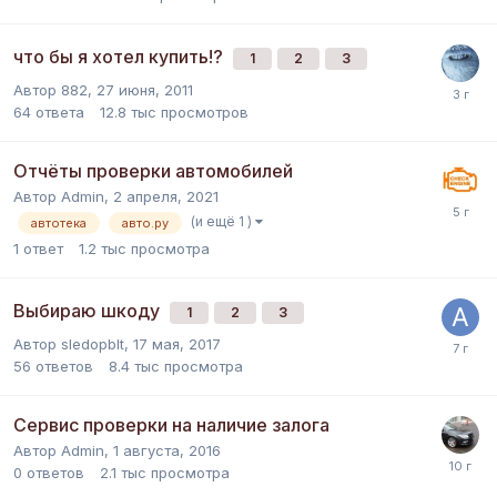
что бы я хотел купить!?
1
2
3
Автор
882
,
27 июня, 2011
64
ответа
12.8 тыс
просмотров
Отчёты проверки автомобилей
Автор
Admin
,
2 апреля, 2021
(и ещё 1 )
автотека
авто.ру
1
ответ
1.2 тыс
просмотра
Выбираю шкоду
1
2
3
Автор
sledopblt
,
17 мая, 2017
56
ответов
8.4 тыс
просмотра
Сервис проверки на наличие залога
Автор
Admin
,
1 августа, 2016
0
ответов
2.1 тыс
просмотра