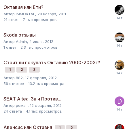
Октавия или Ети?
Автор
IMMORTAL
,
20 ноября, 2011
21
ответ
7 тыс
просмотров
Skoda отзывы
Автор
Admin
,
4 июля, 2012
1
ответ
2.3 тыс
просмотров
Стоит ли покупать Октавию 2000-2003г?
1
2
3
Автор
882
,
17 февраля, 2012
56
ответов
13.2 тыс
просмотра
SЕАT Аltеа. За и Против...
Автор
роман
,
12 февраля, 2012
24
ответа
4.1 тыс
просмотров
Авенсис или Октавия
1
2