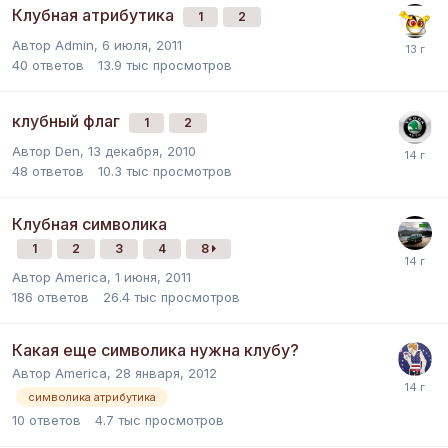
Клубная атрибутика
1
2
Автор
Admin
,
6 июля, 2011
40
ответов
13.9 тыс
просмотров
клубный флаг
1
2
Автор
Den
,
13 декабря, 2010
48
ответов
10.3 тыс
просмотров
Клубная символика
1
2
3
4
8
Автор
America
,
1 июня, 2011
186
ответов
26.4 тыс
просмотров
Какая еще символика нужна клубу?
Автор
America
,
28 января, 2012
символика атрибутика
10
ответов
4.7 тыс
просмотров