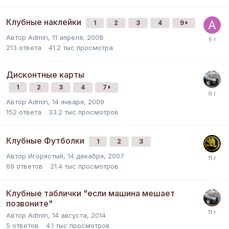
Клубные наклейки
1
2
3
4
9
Автор
Admin
,
11 апреля, 2008
213
ответа
41.2 тыс
просмотра
Дисконтные карты
1
2
3
4
7
Автор
Admin
,
14 января, 2009
152
ответа
33.2 тыс
просмотров
Клубные Футболки
1
2
3
Автор
Игорястый
,
14 декабря, 2007
69
ответов
21.4 тыс
просмотров
Клубные таблички "если машина мешает
позвоните"
Автор
Admin
,
14 августа, 2014
5
ответов
4.1 тыс
просмотров