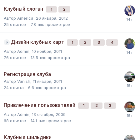
Клубный слоган
1
2
Автор
America
,
26 января, 2012
25
ответов
7.8 тыс
просмотров
Дизайн клубных карт
1
2
3
4
Автор
Admin
,
10 ноября, 2011
76
ответов
13.5 тыс
просмотра
Регистрация клуба
Автор
Vanish
,
11 января, 2011
24
ответа
6.6 тыс
просмотра
Привлечение пользователей
1
2
3
Автор
Admin
,
13 октября, 2009
68
ответов
14.1 тыс
просмотров
Клубные шильдики