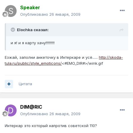
Speaker
Опубликовано
26 января, 2009
Elochka сказал:
и я! и я карту хачу!!!!!!!!!!
Езжай, заполни анкеточку в Интеркаре и усё......
http://skoda-
tula.ru/public/style_emoticons/
<#EMO_DIR#>/wink.gif
Цитата
DIM@RIC
Опубликовано
26 января, 2009
Интеркар это который напротив советской 110?