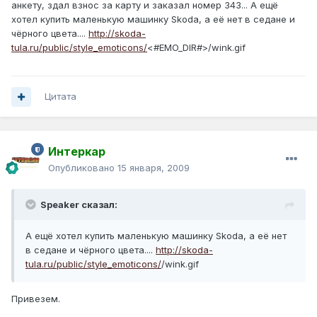
анкету, здал взнос за карту и заказал номер 343... А ещё
хотел купить маленькую машинку Skoda, а её нет в седане и
чёрного цвета....
http://skoda-
tula.ru/public/style_emoticons/
<#EMO_DIR#>/wink.gif
Цитата
Интеркар
Опубликовано
15 января, 2009
Speaker сказал:
А ещё хотел купить маленькую машинку Skoda, а её нет
в седане и чёрного цвета....
http://skoda-
tula.ru/public/style_emoticons/
/wink.gif
Привезем.