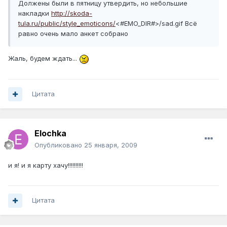
Должены были в пятницу утвердить, но небольшие
накладки
http://skoda-
tula.ru/public/style_emoticons/
<#EMO_DIR#>/sad.gif Всё
равно очень мало анкет собрано
Жаль, будем ждать...
Цитата
Elochka
Опубликовано
25 января, 2009
и я! и я карту хачу!!!!!!!!!!
Цитата