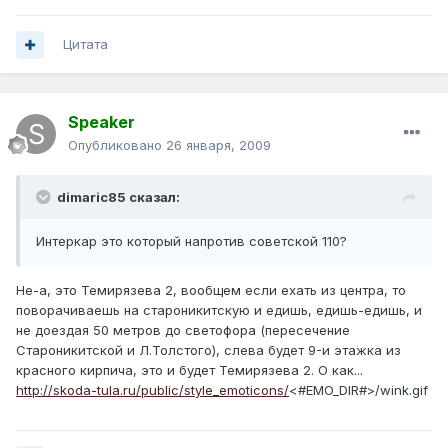
Цитата
Speaker
Опубликовано
26 января, 2009
dimaric85 сказал:
Интеркар это который напротив советской 110?
Не-а, это Темирязева 2, вообщем если ехать из центра, то
поворачиваешь на староникитскую и едишь, едишь-едишь, и
не доездая 50 метров до светофора (пересечение
Староникитской и Л.Толстого), слева будет 9-и этажка из
красного кирпича, это и будет Темирязева 2. О как...
http://skoda-tula.ru/public/style_emoticons/
<#EMO_DIR#>/wink.gif