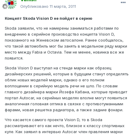
Опубликовано
11 марта, 2011
Концепт Skoda Vision D не пойдет в серию
Skoda заявили, что не намерены заниматься работами по
внедрению в серийное производство концепта Vision D,
показанного на Женевском автосалоне. Ранее сообщалось,
что такой автомобиль мог бы занять в модельном ряду марки
место между Fabia и Octavia. Тем не менее, новинка все же
появится.
Skoda Vision D выступал на стенде марки как образец
дизайнерских решений, которые в будущем станут определять
облик новых моделей марки, однако о его полном
воплощении в серийную модель речи не шло. По словам
главного дизайнера марки Йозефа Кабана, которые приводит
портал Autocar, на серийных моделях вполне могут появиться
аналогичная головная оптика в связке с противотуманными
фарами, новая решетка радиатора, а также задние фонари.
Что касается самого проекта Vision D, то в Skoda
рассматривают его как нечто, близкое к классу спортивных
купе. Как заявил в интервью Autocar член правления марки