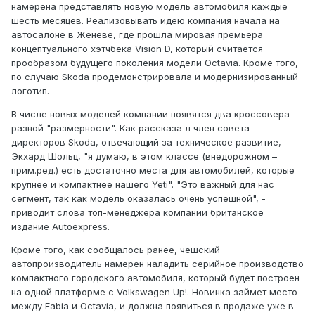
намерена представлять новую модель автомобиля каждые
шесть месяцев. Реализовывать идею компания начала на
автосалоне в Женеве, где прошла мировая премьера
концептуального хэтчбека Vision D, который считается
прообразом будущего поколения модели Octavia. Кроме того,
по случаю Skoda продемонстрировала и модернизированный
логотип.
В числе новых моделей компании появятся два кроссовера
разной "размерности". Как рассказа л член совета
директоров Skoda, отвечающий за техническое развитие,
Экхард Шольц, "я думаю, в этом классе (внедорожном –
прим.ред.) есть достаточно места для автомобилей, которые
крупнее и компактнее нашего Yeti". "Это важный для нас
сегмент, так как модель оказалась очень успешной", -
приводит слова топ-менеджера компании британское
издание Autoexpress.
Кроме того, как сообщалось ранее, чешский
автопроизводитель намерен наладить серийное производство
компактного городского автомобиля, который будет построен
на одной платформе с Volkswagen Up!. Новинка займет место
между Fabia и Octavia, и должна появиться в продаже уже в