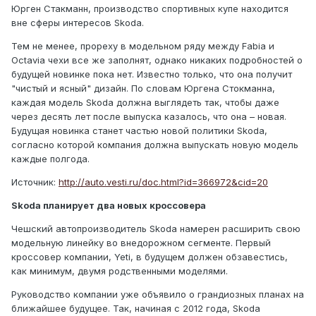
Юрген Стакманн, производство спортивных купе находится
вне сферы интересов Skoda.
Тем не менее, прореху в модельном ряду между Fabia и
Octavia чехи все же заполнят, однако никаких подробностей о
будущей новинке пока нет. Известно только, что она получит
"чистый и ясный" дизайн. По словам Юргена Стокманна,
каждая модель Skoda должна выглядеть так, чтобы даже
через десять лет после выпуска казалось, что она – новая.
Будущая новинка станет частью новой политики Skoda,
согласно которой компания должна выпускать новую модель
каждые полгода.
Источник:
http://auto.vesti.ru/doc.html?id=366972&cid=20
Skoda планирует два новых кроссовера
Чешский автопроизводитель Skoda намерен расширить свою
модельную линейку во внедорожном сегменте. Первый
кроссовер компании, Yeti, в будущем должен обзавестись,
как минимум, двумя родственными моделями.
Руководство компании уже объявило о грандиозных планах на
ближайшее будущее. Так, начиная с 2012 года, Skoda