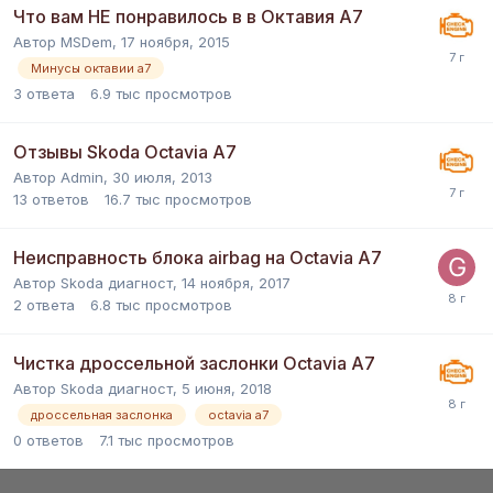
Что вам НЕ понравилось в в Октавия А7
Автор
MSDem
,
17 ноября, 2015
Минусы октавии а7
3
ответа
6.9 тыс
просмотров
Отзывы Skoda Octavia A7
Автор
Admin
,
30 июля, 2013
13
ответов
16.7 тыс
просмотров
Неисправность блока airbag на Octavia A7
Автор
Skoda диагност
,
14 ноября, 2017
2
ответа
6.8 тыс
просмотров
Чистка дроссельной заслонки Octavia A7
Автор
Skoda диагност
,
5 июня, 2018
дроссельная заслонка
octavia a7
0
ответов
7.1 тыс
просмотров