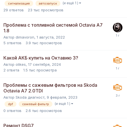
(и ещё 1 )
сигнализация
автозапуск
29
ответов
23 тыс
просмотров
Проблема с топливной системой Octavia A7
1.8
Автор
dimavoron
,
1 августа, 2022
5
ответов
3.9 тыс
просмотров
Какой АКБ купить на Октавию 3?
Автор
olikes
,
17 сентября, 2024
2
ответа
1.5 тыс
просмотра
Проблемы с сажевым фильтров на Skoda
Octavia A7 2.0TDI
Автор
Skoda диагност
,
9 февраля, 2023
(и ещё 1 )
dpf
сажевый фильтр
0
ответов
2.6 тыс
просмотров
Ремонт DSG7