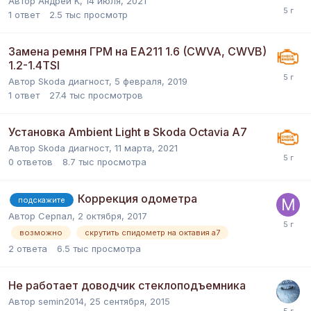
Автор
Андрей K
,
14 июля, 2021
1
ответ
2.5 тыс
просмотр
Замена ремня ГРМ на EA211 1.6 (CWVA, CWVB)
1.2-1.4TSI
Автор
Skoda диагност
,
5 февраля, 2019
1
ответ
27.4 тыс
просмотров
Установка Ambient Light в Skoda Octavia A7
Автор
Skoda диагност
,
11 марта, 2021
0
ответов
8.7 тыс
просмотра
Коррекция одометра
подскажите
Автор
Серпал
,
2 октября, 2017
возможно
скрутить спидометр на октавия а7
2
ответа
6.5 тыс
просмотра
Не работает доводчик стеклоподъемника
Автор
semin2014
,
25 сентября, 2015