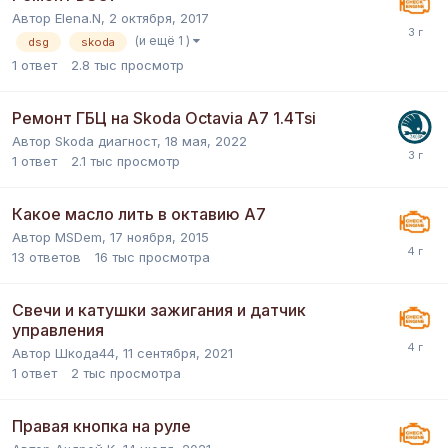
Автор
Elena.N
,
2 октября, 2017
(и ещё 1 )
dsg
skoda
1
ответ
2.8 тыс
просмотр
Ремонт ГБЦ на Skoda Octavia A7 1.4Tsi
Автор
Skoda диагност
,
18 мая, 2022
1
ответ
2.1 тыс
просмотр
Какое масло лить в октавию A7
Автор
MSDem
,
17 ноября, 2015
13
ответов
16 тыс
просмотра
Свечи и катушки зажигания и датчик
управления
Автор
Шкода44
,
11 сентября, 2021
1
ответ
2 тыс
просмотра
Правая кнопка на руле