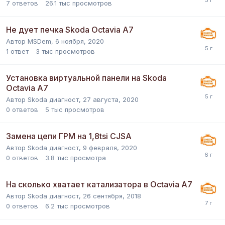
7
ответов
26.1 тыс
просмотров
Не дует печка Skoda Octavia A7
Автор
MSDem
,
6 ноября, 2020
1
ответ
3 тыс
просмотров
Установка виртуальной панели на Skoda
Octavia A7
Автор
Skoda диагност
,
27 августа, 2020
0
ответов
5 тыс
просмотров
Замена цепи ГРМ на 1,8tsi CJSA
Автор
Skoda диагност
,
9 февраля, 2020
0
ответов
3.8 тыс
просмотра
На сколько хватает катализатора в Octavia A7
Автор
Skoda диагност
,
26 сентября, 2018
0
ответов
6.2 тыс
просмотров