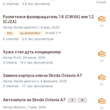
0
ответов
3.6 тыс
просмотр
Разлетелся фазовращатель 1.6 (CWVA) или 1.2
(CJZA)
Автор
Skoda диагност
,
4 мая, 2025
(и ещё 1 )
15f2
tpi 2040008/7
0
ответов
2.5 тыс
просмотров
Хуже стал дуть кондиционер
Автор
ProX
,
24 июля, 2014
4
ответа
13.3 тыс
просмотров
Замена корпуса ключа Skoda Octavia A7
Автор
Skoda диагност
,
4 февраля, 2025
0
ответов
1.7 тыс
просмотров
Автозапуск на Skoda Octavia A7
1
2
Автор
Mirimon
,
7 мая, 2014