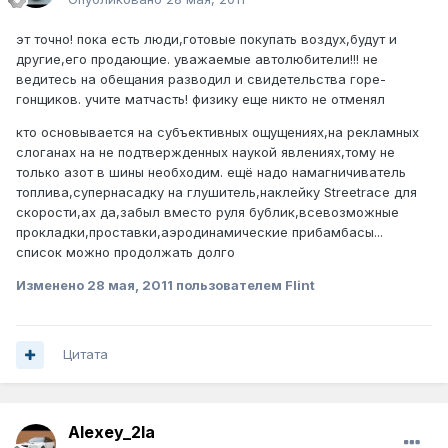
эт точно! пока есть люди,готовые покупать воздух,будут и
другие,его продающие. уважаемые автолюбители!!! не
ведитесь на обещания разводил и свидетельства горе-
гонщиков. учите матчасть! физику еще никто не отменял
кто основывается на субъективных ощущениях,на рекламных
слоганах на не подтвержденных наукой явлениях,тому не
только азот в шины необходим. ещё надо намагничиватель
топлива,супернасадку на глушитель,наклейку Streetrace для
скорости,ах да,забыл вместо руля бублик,всевозможные
прокладки,проставки,аэродинамические прибамбасы...
список можно продолжать долго
Изменено
28 мая, 2011
пользователем Flint
Цитата
Alexey_2la