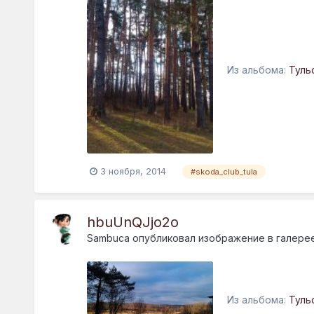
Из альбома:
Туль
3 ноября, 2014
#skoda_club_tula
hbuUnQJjo2o
Sambuca
опубликовал изображение в галере
Из альбома:
Туль