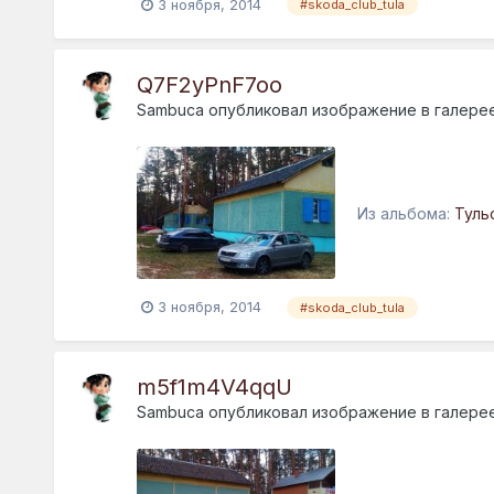
3 ноября, 2014
#skoda_club_tula
Q7F2yPnF7oo
Sambuca
опубликовал изображение в галере
Из альбома:
Туль
3 ноября, 2014
#skoda_club_tula
m5f1m4V4qqU
Sambuca
опубликовал изображение в галере