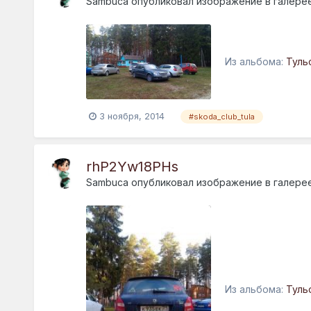
Sambuca
опубликовал изображение в галере
Из альбома:
Туль
3 ноября, 2014
#skoda_club_tula
rhP2Yw18PHs
Sambuca
опубликовал изображение в галере
Из альбома:
Туль