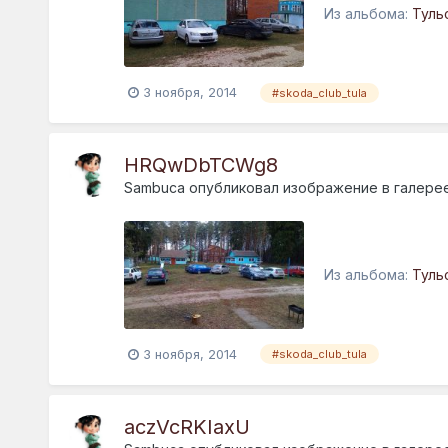
Из альбома:
Туль
3 ноября, 2014
#skoda_club_tula
HRQwDbTCWg8
Sambuca
опубликовал изображение в галере
Из альбома:
Туль
3 ноября, 2014
#skoda_club_tula
aczVcRKIaxU