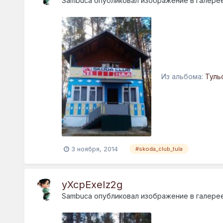
Sambuca
опубликовал изображение в галере
Из альбома:
Туль
3 ноября, 2014
#skoda_club_tula
yXcpExeIz2g
Sambuca
опубликовал изображение в галере