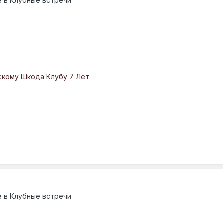
е в
Клубные встречи
скому Шкода Клубу 7 Лет
е в
Клубные встречи