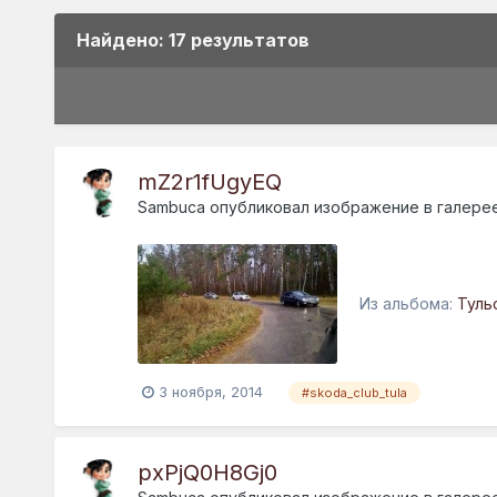
Найдено: 17 результатов
mZ2r1fUgyEQ
Sambuca
опубликовал изображение в галере
Из альбома:
Туль
3 ноября, 2014
#skoda_club_tula
pxPjQ0H8Gj0