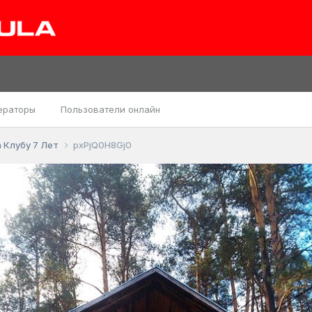
ераторы
Пользователи онлайн
 Клубу 7 Лет
pxPjQ0H8Gj0