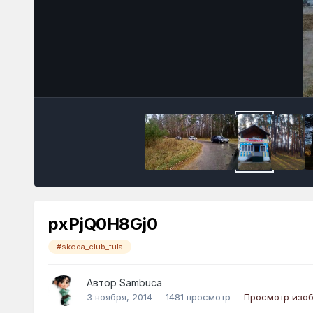
pxPjQ0H8Gj0
#skoda_club_tula
Автор
Sambuca
3 ноября, 2014
1481 просмотр
Просмотр изо