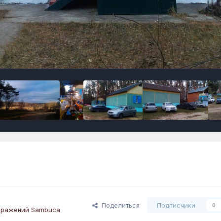
Поделиться
Подписчики
0
бражений Sambuca