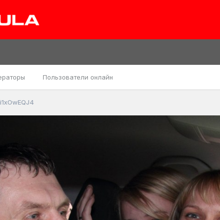
ераторы
Пользователи онлайн
i1xOwEQJ4