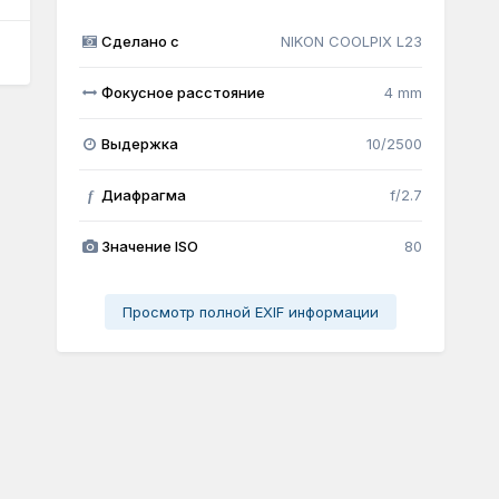
Сделано с
NIKON COOLPIX L23
Фокусное расстояние
4 mm
Выдержка
10/2500
Диафрагма
f/2.7
f
Значение ISO
80
Просмотр полной EXIF информации