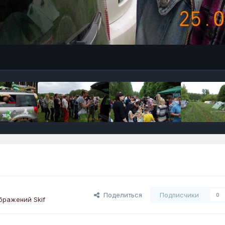
Поделиться
Подписчики
0
бражений Skif