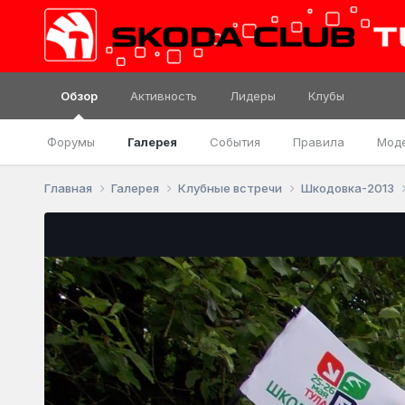
Обзор
Активность
Лидеры
Клубы
Форумы
Галерея
События
Правила
Мод
Главная
Галерея
Клубные встречи
Шкодовка-2013