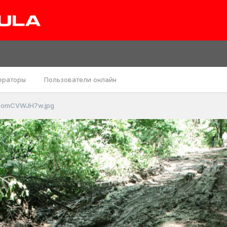
ераторы
Пользователи онлайн
omCVWJH7w.jpg