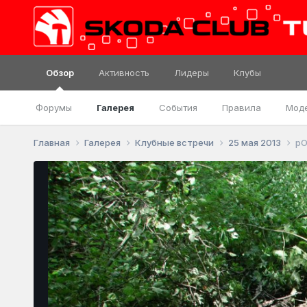
Обзор
Активность
Лидеры
Клубы
Форумы
Галерея
События
Правила
Мод
Главная
Галерея
Клубные встречи
25 мая 2013
pO