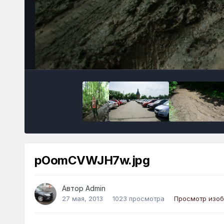
pOomCVWJH7w.jpg
Автор
Admin
27 мая, 2013
1023 просмотра
Просмотр изо