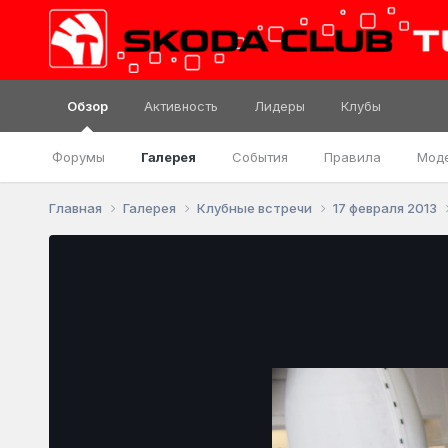
Обзор
Активность
Лидеры
Клубы
Форумы
Галерея
События
Правила
Мод
Главная
Галерея
Клубные встречи
17 февраля 2013