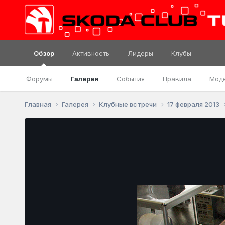
Обзор
Активность
Лидеры
Клубы
Форумы
Галерея
События
Правила
Мод
Главная
Галерея
Клубные встречи
17 февраля 2013