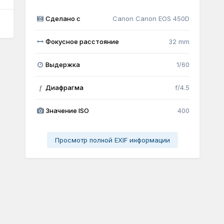
Сделано с
Canon Canon EOS 450D
Фокусное расстояние
32 mm
Выдержка
1/60
Диафрагма
f/4.5
f
Значение ISO
400
Просмотр полной EXIF информации