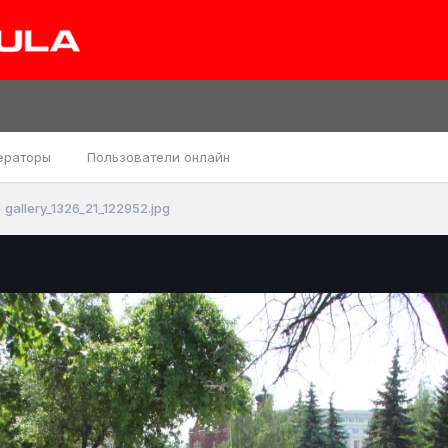
ераторы
Пользователи онлайн
gallery_1326_21_122952.jpg