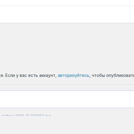
. Если у вас есть аккаунт,
авторизуйтесь
, чтобы опубликоват
gallery_1326_21_122952.jpg