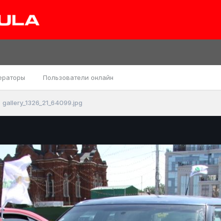
ераторы
Пользователи онлайн
gallery_1326_21_64099.jpg