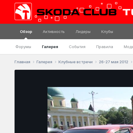
Обзор
Активность
Лидеры
Клубы
Форумы
Галерея
События
Правила
Мод
Главная
Галерея
Клубные встречи
26-27 мая 2012