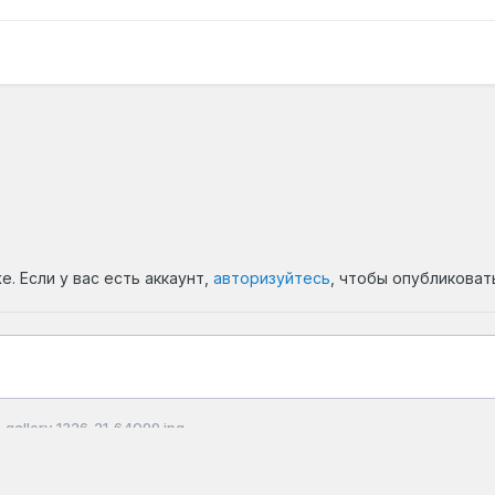
. Если у вас есть аккаунт,
авторизуйтесь
, чтобы опубликоват
gallery_1326_21_64099.jpg