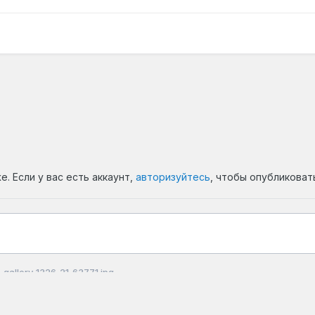
. Если у вас есть аккаунт,
авторизуйтесь
, чтобы опубликоват
gallery_1326_21_63771.jpg