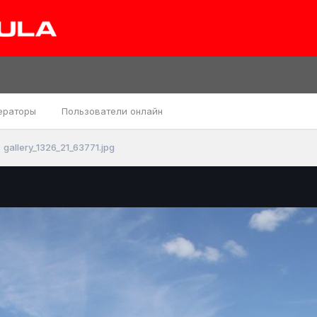
ераторы
Пользователи онлайн
gallery_1326_21_63771.jpg