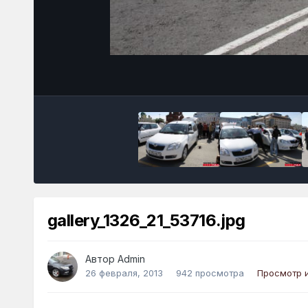
gallery_1326_21_53716.jpg
Автор
Admin
26 февраля, 2013
942 просмотра
Просмотр 