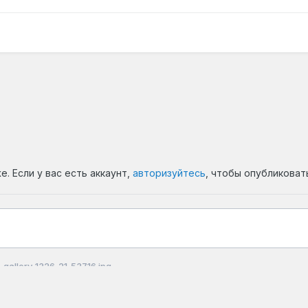
. Если у вас есть аккаунт,
авторизуйтесь
, чтобы опубликоват
gallery_1326_21_53716.jpg