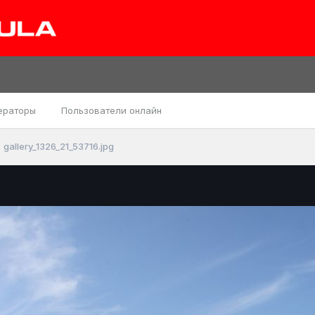
ераторы
Пользователи онлайн
gallery_1326_21_53716.jpg