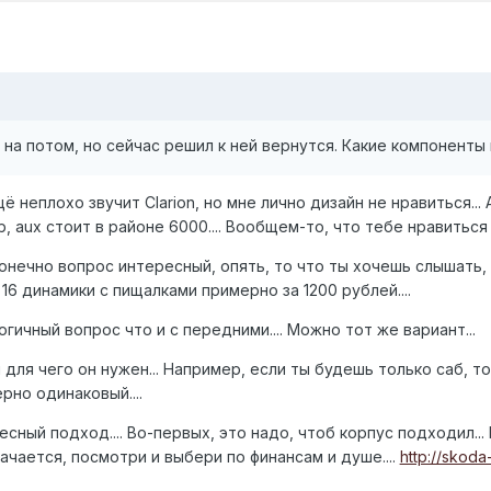
 на потом, но сейчас решил к ней вернутся. Какие компонен
 ещё неплохо звучит Clarion, но мне лично дизайн не нравиться...
, aux стоит в районе 6000.... Вообщем-то, что тебе нравиться п
конечно вопрос интересный, опять, то что ты хочешь слышать,
 16 динамики с пищалками примерно за 1200 рублей....
огичный вопрос что и с передними.... Можно тот же вариант...
для чего он нужен... Например, если ты будешь только саб, то
но одинаковый....
есный подход.... Во-первых, это надо, чтоб корпус подходил...
ачается, посмотри и выбери по финансам и душе....
http://skoda