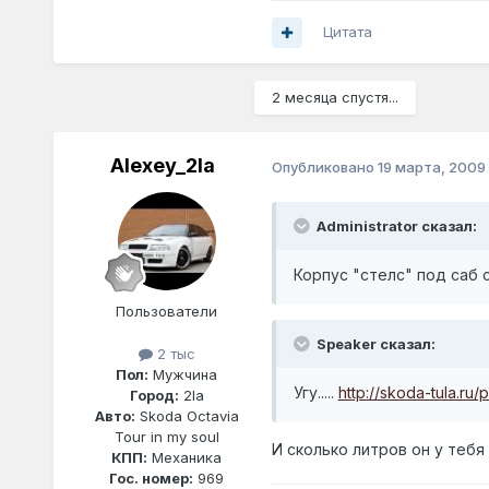
Цитата
2 месяца спустя...
Alexey_2la
Опубликовано
19 марта, 2009
Administrator сказал:
Корпус "стелс" под саб 
Пользователи
Speaker сказал:
2 тыс
Пол:
Мужчина
Угу.....
http://skoda-tula.ru/
Город:
2la
Авто:
Skoda Octavia
Tour in my soul
И сколько литров он у тебя
КПП:
Механика
Гос. номер:
969