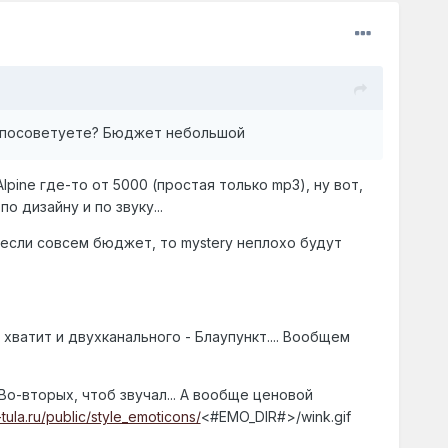
ты посоветуете? Бюджет небольшой
 Alpine где-то от 5000 (простая только mp3), ну вот,
о дизайну и по звуку...
 если совсем бюджет, то mystery неплохо будут
 хватит и двухканального - Блаупункт.... Вообщем
 Во-вторых, чтоб звучал... А вообще ценовой
-tula.ru/public/style_emoticons/
<#EMO_DIR#>/wink.gif