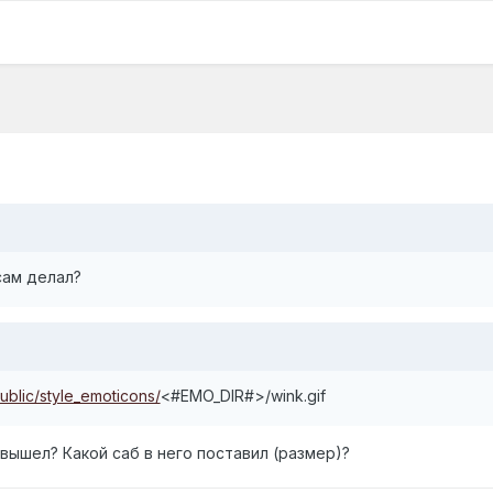
сам делал?
public/style_emoticons/
<#EMO_DIR#>/wink.gif
 вышел? Какой саб в него поставил (размер)?