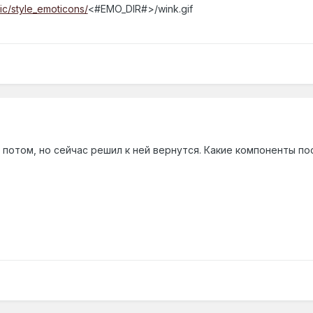
lic/style_emoticons/
<#EMO_DIR#>/wink.gif
 потом, но сейчас решил к ней вернутся. Какие компоненты 