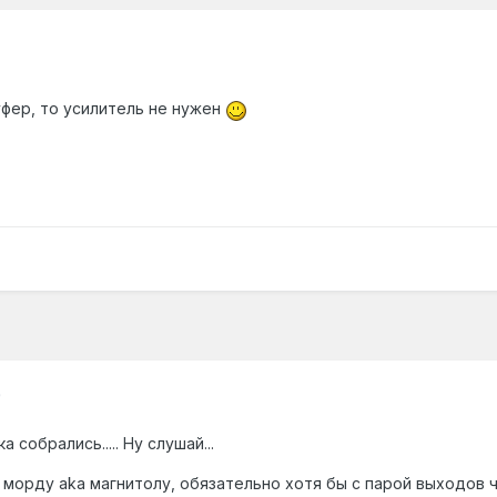
уфер, то усилитель не нужен
9
 собрались..... Ну слушай...
орду aka магнитолу, обязательно хотя бы с парой выходов чт