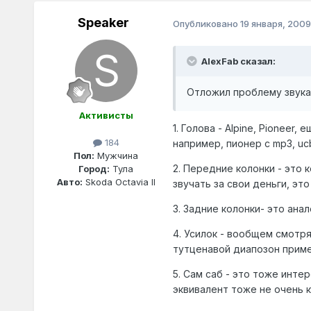
Speaker
Опубликовано
19 января, 2009
AlexFab сказал:
Отложил проблему звука
Активисты
1. Голова - Alpine, Pioneer,
184
например, пионер с mp3, ucb
Пол:
Мужчина
2. Передние колонки - это 
Город:
Тула
Авто:
Skoda Octavia II
звучать за свои деньги, это
3. Задние колонки- это анал
4. Усилок - вообщем смотря 
тутценавой диапозон пример
5. Сам саб - это тоже интер
эквивалент тоже не очень к