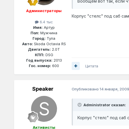
Вообщем вот так, если что
Администраторы
Корпус "стелс" под саб сам
6.4 тыс
Имя:
Артур
Пол:
Мужчина
Город:
Тула
Авто:
Skoda Octavia RS
Двигатель:
2.0T
КПП:
DSG
Год выпуска:
2013
Гос. номер:
600
Цитата
Speaker
Опубликовано
14 января, 200
Administrator сказал:
Корпус "стелс" под саб 
Активисты