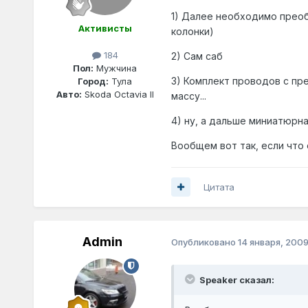
1) Далее необходимо преобр
Активисты
колонки)
184
2) Сам саб
Пол:
Мужчина
3) Комплект проводов с пр
Город:
Тула
Авто:
Skoda Octavia II
массу...
4) ну, а дальше миниатюрна
Вообщем вот так, если что о
Цитата
Admin
Опубликовано
14 января, 200
Speaker сказал: