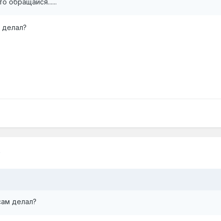
 обращайся......
 делал?
9
сам делал?