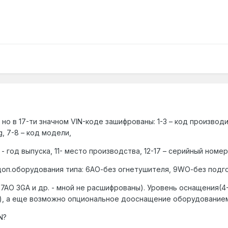
но в 17-ти значном VIN-коде зашифрованы: 1-3 – код производи
g, 7-8 – код модели,
 - год выпуска, 11- место производства, 12-17 – серийный номер
оп.оборудования типа: 6АО-без огнетушителя, 9WО-без подгот
AO 3GA и др. - мной не расшифрованы). Уровень оснащения(4-
K), а еще возможно опциональное дооснащение оборудованием
N?