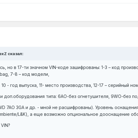
lexZ сказал:
ь, но в 17-ти значном VIN-коде зашифрованы: 1-3 – код произв
rbag, 7-8 – код модели,
 10 - год выпуска, 11- место производства, 12-17 – серийный но
 доп.оборудования типа: 6АО-без огнетушителя, 9WО-без под
D 7AO 3GA и др. - мной не расшифрованы). Уровень оснащения(
Ambiente/L&K), а еще возможно опциональное дооснащение об
 VIN?