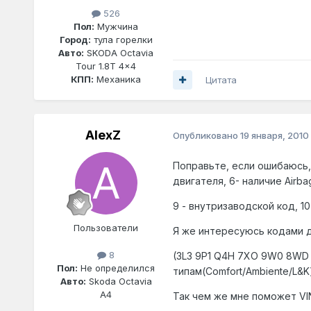
526
Пол:
Мужчина
Город:
тула горелки
Авто:
SKODA Octavia
Tour 1.8T 4x4
КПП:
Механика
Цитата
AlexZ
Опубликовано
19 января, 2010
Поправьте, если ошибаюсь, 
двигателя, 6- наличие Airba
9 - внутризаводской код, 10
Пользователи
Я же интересуюсь кодами д
8
(3L3 9P1 Q4H 7XO 9W0 8WD 7
Пол:
Не определился
типам(Comfort/Ambiente/L&
Авто:
Skoda Octavia
A4
Так чем же мне поможет VI