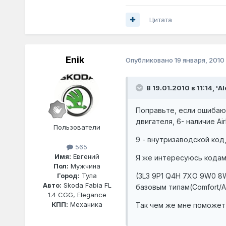
Цитата
Enik
Опубликовано
19 января, 2010
В 19.01.2010 в 11:14, 'A
Поправьте, если ошибаюс
двигателя, 6- наличие Ai
Пользователи
9 - внутризаводской код,
565
Имя:
Евгений
Я же интересуюсь кодами
Пол:
Мужчина
(3L3 9P1 Q4H 7XO 9W0 8W
Город:
Тула
Авто:
Skoda Fabia FL
базовым типам(Comfort/
1.4 CGG, Elegance
КПП:
Механика
Так чем же мне поможет