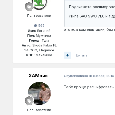
Подскажите расшифровку
Пользователи
(типа 6АО 9WO 7E6 и т.д)
565
это код комплектации, без в
Имя:
Евгений
Пол:
Мужчина
Город:
Тула
Авто:
Skoda Fabia FL
1.4 CGG, Elegance
КПП:
Механика
Цитата
ХАМчик
Опубликовано
18 января, 2010
Тебе проще расшифровать V
Пользователи