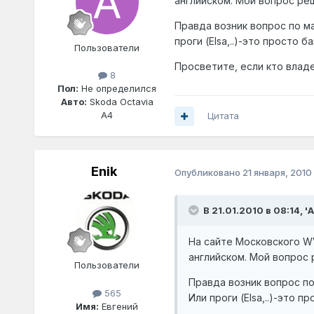
английском. Мой вопрос ре
Правда возник вопрос по ма
проги (Elsa,..)-это просто
Пользователи
Просветите, если кто влад
8
Пол:
Не определился
Авто:
Skoda Octavia
A4
Цитата
Enik
Опубликовано
21 января, 2010
В 21.01.2010 в 08:14, '
На сайте Московского W
английском. Мой вопрос 
Пользователи
Правда возник вопрос по
565
Или проги (Elsa,..)-это
Имя:
Евгений