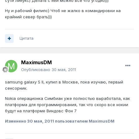
сути линукс) Делать с ней можно все что угодно)))
Ну и рабочий филипс) Чтоб не жалко в командировки на
крайний север брать)))
Цитата
MaximusDM
Опубликовано
30 мая, 2011
samsung galaxy S II, купил в Москве, пока изучаю, первый
сенсорник.
Nokia операционка Симбиан уже полностью выработала, как
платформа для программирования, так что скоро все нокии
будут на платформе Виндовс Фон 7
Изменено
30 мая, 2011
пользователем MaximusDM