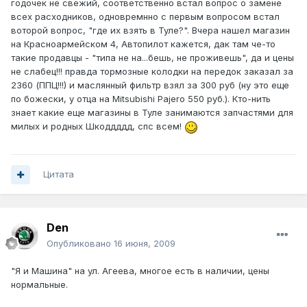
годочек не свежий, соответственно встал вопрос о замене
всех расходников, одновремнно с первым вопросом встал
воторой вопрос, "где их взять в Туле?". Вчера нашел магазин
на Красноармейском 4, Автопилот кажется, дак там че-то
такие продавцы - "типа не на...бешь, не проживешь", да и цены
не слабец!!! правда тормозные колодки на передок заказал за
2360 (ППЦ!!!) и маслянный фильтр взял за 300 руб (ну это еще
по божески, у отца на Mitsubishi Pajero 550 руб.). Кто-нить
знает какие еще магазины в Туле занимаются запчастями для
милых и родных Шкоддддд, спс всем!
Цитата
Den
Опубликовано
16 июня, 2009
"Я и Машина" на ул. Агеева, многое есть в наличии, цены
нормальные.