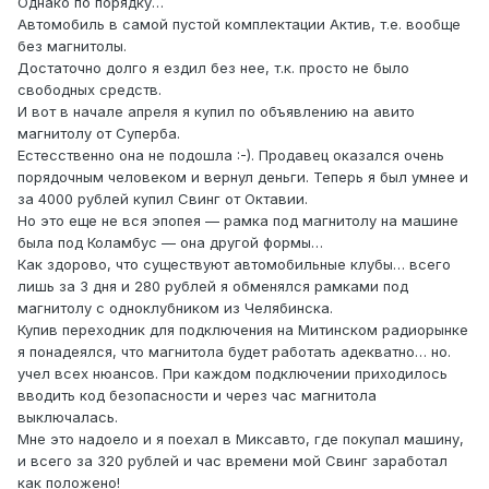
Однако по порядку…
Автомобиль в самой пустой комплектации Актив, т.е. вообще
без магнитолы.
Достаточно долго я ездил без нее, т.к. просто не было
свободных средств.
И вот в начале апреля я купил по объявлению на авито
магнитолу от Суперба.
Естесственно она не подошла :-). Продавец оказался очень
порядочным человеком и вернул деньги. Теперь я был умнее и
за 4000 рублей купил Свинг от Октавии.
Но это еще не вся эпопея — рамка под магнитолу на машине
была под Коламбус — она другой формы…
Как здорово, что существуют автомобильные клубы… всего
лишь за 3 дня и 280 рублей я обменялся рамками под
магнитолу с одноклубником из Челябинска.
Купив переходник для подключения на Митинском радиорынке
я понадеялся, что магнитола будет работать адекватно… но.
учел всех нюансов. При каждом подключении приходилось
вводить код безопасности и через час магнитола
выключалась.
Мне это надоело и я поехал в Миксавто, где покупал машину,
и всего за 320 рублей и час времени мой Свинг заработал
как положено!