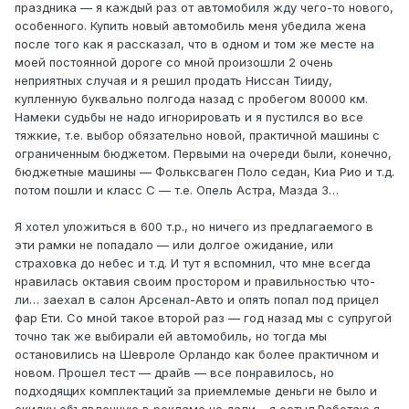
праздника — я каждый раз от автомобиля жду чего-то нового,
особенного. Купить новый автомобиль меня убедила жена
после того как я рассказал, что в одном и том же месте на
моей постоянной дороге со мной произошли 2 очень
неприятных случая и я решил продать Ниссан Тииду,
купленную буквально полгода назад с пробегом 80000 км.
Намеки судьбы не надо игнорировать и я пустился во все
тяжкие, т.е. выбор обязательно новой, практичной машины с
ограниченным бюджетом. Первыми на очереди были, конечно,
бюджетные машины — Фольксваген Поло седан, Киа Рио и т.д.
потом пошли и класс С — т.е. Опель Астра, Мазда 3…
Я хотел уложиться в 600 т.р., но ничего из предлагаемого в
эти рамки не попадало — или долгое ожидание, или
страховка до небес и т.д. И тут я вспомнил, что мне всегда
нравилась октавия своим простором и правильностью что-
ли… заехал в салон Арсенал-Авто и опять попал под прицел
фар Ети. Со мной такое второй раз — год назад мы с супругой
точно так же выбирали ей автомобиль, но тогда мы
остановились на Шевроле Орландо как более практичном и
новом. Прошел тест — драйв — все понравилось, но
подходящих комплектаций за приемлемые деньги не было и