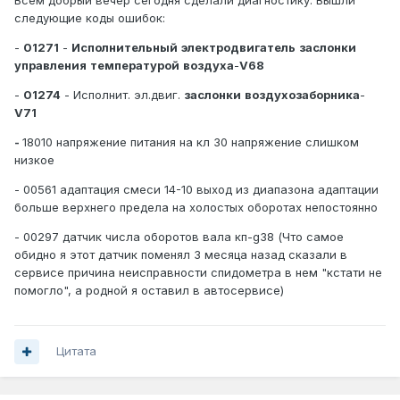
следующие коды ошибок:
-
01271
-
Исполнительный
электродвигатель
заслонки
управления
температурой
воздуха
-
V
68
-
01274
- Исполнит. эл.двиг.
заслонки
воздухозаборника
-
V
71
-
18010 напряжение питания на кл 30 напряжение слишком
низкое
- 00561 адаптация смеси 14-10 выход из диапазона адаптации
больше верхнего предела на холостых оборотах непостоянно
- 00297 датчик числа оборотов вала кп-g38 (Что самое
обидно я этот датчик поменял 3 месяца назад сказали в
сервисе причина неисправности спидометра в нем "кстати не
помогло", а родной я оставил в автосервисе)
Цитата