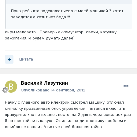
Прив ребь кто подскажет чево с моей мошиной ? хотит
заводится а хотит нет беда !!!
инфы маловато... Проверь аккамулятор, свечи, катушку
зажигания. И будем думать далее)
Цитата
Василий Лазуткин
Опубликовано
14 сентября, 2012
Начну с главного авто илектрик смотрел машину. отлючал
сигналку прозванивал блок управления . пытался включить
принудительно не вышло . постояла 2 дня в чера зовелась раз
5 на шестой ни в какую . Отвозил на диагностику проблем и
ошибок не ношли . А вот че сней большая тайна