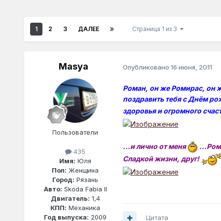
1
2
3
ДАЛЕЕ
Страница 1 из 3
Masya
Опубликовано
16 июня, 2011
Роман, он же Ромирас, он же
поздравить тебя с Днём ро
здоровья и огромного счаст
Пользователи
...и лично от меня
...Ром
435
Сладкой жизни, друг!
Имя:
Юля
Пол:
Женщина
Город:
Рязань
Авто:
Skoda Fabia II
Двигатель:
1,4
КПП:
Механика
Год выпуска:
2009
Цитата