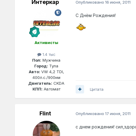
Интеркар
Опубликовано
16 июня, 2011
С Днём Рождения!
Активисты
1.4 тыс
Пол:
Мужчина
Город:
Тула
Авто:
VW 4,2 TDI,
400л.с./900нм
Двигатель:
CKDA
КПП:
Автомат
Цитата
Flint
Опубликовано
17 июня, 2011
с днем рождения! сил,здоро