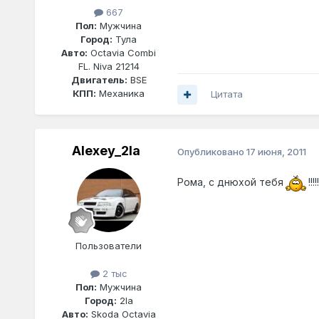
667
Пол:
Мужчина
Город:
Тула
Авто:
Octavia Combi
FL. Niva 21214
Двигатель:
BSE
КПП:
Механика
Цитата
Alexey_2la
Опубликовано
17 июня, 2011
Рома, с днюхой тебя
!!
Пользователи
2 тыс
Пол:
Мужчина
Город:
2la
Авто:
Skoda Octavia