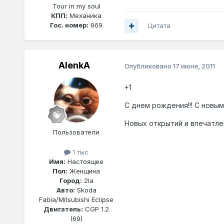
Tour in my soul
КПП:
Механика
Гос. номер:
969
Цитата
AlenkA
Опубликовано
17 июня, 2011
+1
С днем рождения!!! С новым
Новых открытий и впечатлен
Пользователи
1 тыс
Имя:
Настоящее
Пол:
Женщина
Город:
2la
Авто:
Skoda
Fabia/Mitsubishi Eclipse
Двигатель:
CGP 1.2
(69)