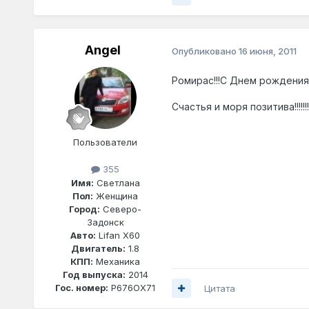
Angel
Опубликовано
16 июня, 2011
Ромирас!!!С Днем рождения!
Счастья и моря позитива!!!!!!!!!!!!
Пользователи
355
Имя:
Светлана
Пол:
Женщина
Город:
Северо-
Задонск
Авто:
Lifan X60
Двигатель:
1.8
КПП:
Механика
Год выпуска:
2014
Гос. номер:
Р676ОХ71
Цитата