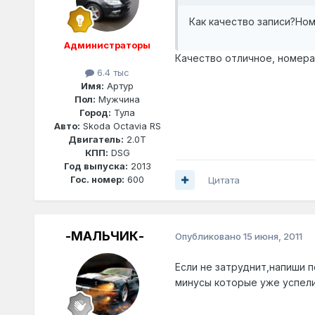
Как качество записи?Но
Администраторы
Качество отличное, номера
6.4 тыс
Имя:
Артур
Пол:
Мужчина
Город:
Тула
Авто:
Skoda Octavia RS
Двигатель:
2.0T
КПП:
DSG
Год выпуска:
2013
Гос. номер:
600
Цитата
-МАЛЬЧИК-
Опубликовано
15 июня, 2011
Если не затруднит,напиши 
минусы которые уже успели