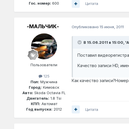
Гос. номер:
600
Цитата
-МАЛЬЧИК-
Опубликовано
15 июня, 2011
В 15.06.2011 в 15:00, '
Поставил видеорегистра
Пользователи
Качество записи HD, име
125
Как качество записи?Номе
Пол:
Мужчина
Город:
Кимовск
Авто:
Skoda Octavia FL
Двигатель:
1.8 Tsi
КПП:
Автомат
Год выпуска:
2012
Цитата