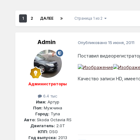
1
2
ДАЛЕЕ
Страница 1 из 2
Admin
Опубликовано
15 июня, 2011
Поставил видеорегистратор
Качество записи HD, имеет
Администраторы
6.4 тыс
Имя:
Артур
Пол:
Мужчина
Город:
Тула
Авто:
Skoda Octavia RS
Двигатель:
2.0T
КПП:
DSG
Год выпуска:
2013