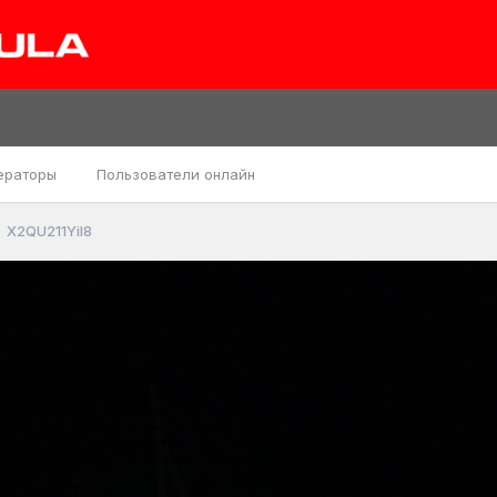
ераторы
Пользователи онлайн
X2QU211YiI8