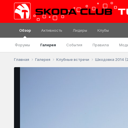
Обзор
Активность
Лидеры
Клубы
Форумы
Галерея
События
Правила
Мод
Главная
Галерея
Клубные встречи
Шкодовка 2014 (