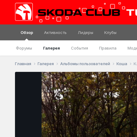
Обзор
Активность
Лидеры
Клубы
Форумы
Галерея
События
Правила
Мод
Главная
Галерея
Альбомы пользователей
Коша
К