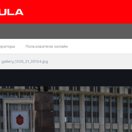
ераторы
Пользователи онлайн
gallery_1326_21_35134.jpg