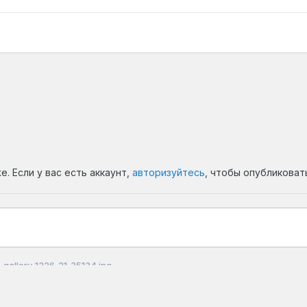
. Если у вас есть аккаунт,
авторизуйтесь
, чтобы опубликоват
gallery_1326_21_35134.jpg