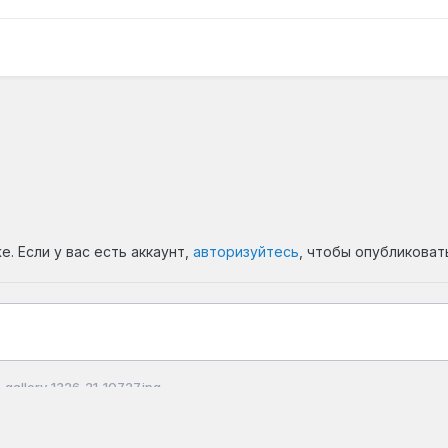
. Если у вас есть аккаунт,
авторизуйтесь
, чтобы опубликоват
gallery_1326_21_10727.jpg