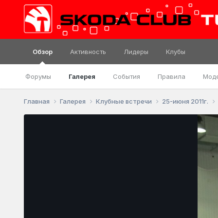
Обзор
Активность
Лидеры
Клубы
Форумы
Галерея
События
Правила
Мод
Главная
Галерея
Клубные встречи
25-июня 2011г.