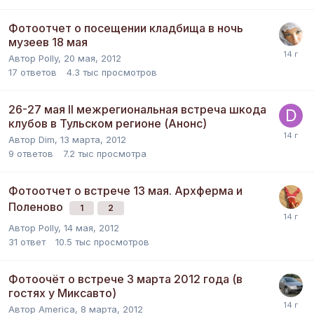
Фотоотчет о посещении кладбища в ночь
музеев 18 мая
Автор
Polly
,
20 мая, 2012
17
ответов
4.3 тыс
просмотров
26-27 мая II межрегиональная встреча шкода
клубов в Тульском регионе (Анонс)
Автор
Dim
,
13 марта, 2012
9
ответов
7.2 тыс
просмотра
Фотоотчет о встрече 13 мая. Архферма и
Поленово
1
2
Автор
Polly
,
14 мая, 2012
31
ответ
10.5 тыс
просмотров
Фотоочёт о встрече 3 марта 2012 года (в
гостях у Миксавто)
Автор
America
,
8 марта, 2012