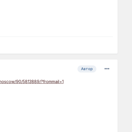
Автор
ns/moscow/90/5813889/?frommail=1