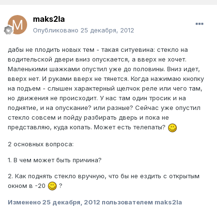
maks2la
Опубликовано
25 декабря, 2012
дабы не плодить новых тем - такая ситуевина: стекло на
водительской двери вниз опускается, а вверх не хочет.
Маленькими шажками опустил уже до половины. Вниз идет,
вверх нет. И руками вверх не тянется. Когда нажимаю кнопку
на подъем - слышен характерный щелчок реле или чего там,
но движения не происходит. У нас там один тросик и на
поднятие, и на опускание? или разные? Сейчас уже опустил
стекло совсем и пойду разбирать дверь и пока не
представляю, куда копать. Может есть телепаты?
2 основных вопроса:
1. В чем может быть причина?
2. Как поднять стекло вручную, что бы не ездить с открытым
окном в -20
?
Изменено
25 декабря, 2012
пользователем maks2la