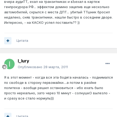
вчера аудиТТ, ехал на транзитниках и вЪехал в картеж
генпрокурора РФ... эффектом домино зацепив еще несколько
автомобилей, скрылся с места ДПТ... убитый ТТшник бросил
недалеко, сняв транзитники.. нашли быстро в соседнем дворе.
Интересно, - на КАСКО успел поставить?? ))
Цитата
I_Iury
Опубликовано
28 марта, 2011
Я в этот момент - когда вся эта бодяга началась - поднимался
по свободе в сторону первомайки....а потом в раойне
политеха - вообще решил остановиться - ибо ехать было
просто нереально, зато через 10 минут - солнушкО вылезло -
и сразу все стало нормуль)))
Цитата