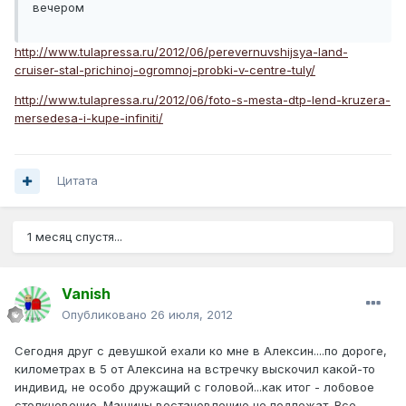
вечером
http://www.tulapressa.ru/2012/06/perevernuvshijsya-land-
cruiser-stal-prichinoj-ogromnoj-probki-v-centre-tuly/
http://www.tulapressa.ru/2012/06/foto-s-mesta-dtp-lend-kruzera-
mersedesa-i-kupe-infiniti/
Цитата
1 месяц спустя...
Vanish
Опубликовано
26 июля, 2012
Сегодня друг с девушкой ехали ко мне в Алексин....по дороге,
километрах в 5 от Алексина на встречку выскочил какой-то
индивид, не особо дружащий с головой...как итог - лобовое
столкновение. Машины востановлению не подлежат. Все