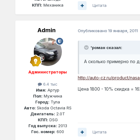
КПП:
Механика
Цитата
Admin
Опубликовано
19 января, 2011
'роман сказал:
А сколько примерно по 
Администраторы
http://auto-cz.ru/product/nas
6.4 тыс
Цена 1800 - 10% скидка = 16
Имя:
Артур
Пол:
Мужчина
Город:
Тула
Авто:
Skoda Octavia RS
Двигатель:
2.0T
КПП:
DSG
Год выпуска:
2013
Гос. номер:
600
Цитата