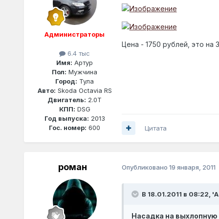
Администраторы
Цена - 1750 рублей, это на
6.4 тыс
Имя:
Артур
Пол:
Мужчина
Город:
Тула
Авто:
Skoda Octavia RS
Двигатель:
2.0T
КПП:
DSG
Год выпуска:
2013
Гос. номер:
600
Цитата
роман
Опубликовано
19 января, 2011
В 18.01.2011 в 08:22, '
Насадка на выхлопную т