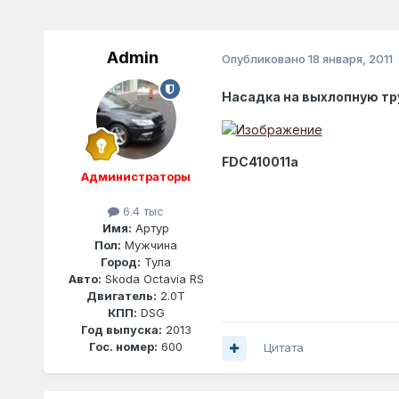
Admin
Опубликовано
18 января, 2011
Насадка на выхлопную тру
FDC410011a
Администраторы
6.4 тыс
Имя:
Артур
Пол:
Мужчина
Город:
Тула
Авто:
Skoda Octavia RS
Двигатель:
2.0T
КПП:
DSG
Год выпуска:
2013
Гос. номер:
600
Цитата