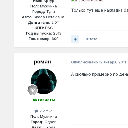
Имя:
Артур
Пол:
Мужчина
Только тут ещё накладка б
Город:
Тула
Авто:
Skoda Octavia RS
Двигатель:
2.0T
КПП:
DSG
Год выпуска:
2013
Гос. номер:
600
Цитата
роман
Опубликовано
19 января, 2011
А сколько примерно по ден
Активисты
2.2 тыс
Пол:
Мужчина
Город:
Одоев
Авто:
шкода