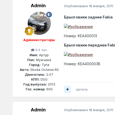
Admin
Опубликовано
18 января, 2011
Брызговики задние Fabia
Номер: KEA400013
Администраторы
Брызговики передние Fab
6.4 тыс
Имя:
Артур
Пол:
Мужчина
Номер: KEA400003B
Город:
Тула
Авто:
Skoda Octavia RS
Двигатель:
2.0T
КПП:
DSG
Год выпуска:
2013
Гос. номер:
600
Цитата
Admin
Опубликовано
18 января, 2011