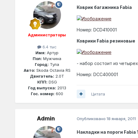
Коврик багажника Fabia
Номер: DCD410001
Администраторы
Коврики Fabia резиновые
6.4 тыс
Имя:
Артур
Пол:
Мужчина
- набор состоит из четырех
Город:
Тула
Авто:
Skoda Octavia RS
Номер: DCC400001
Двигатель:
2.0T
КПП:
DSG
Год выпуска:
2013
Гос. номер:
600
Цитата
Admin
Опубликовано
18 января, 2011
Накладки на пороги Fabia 1