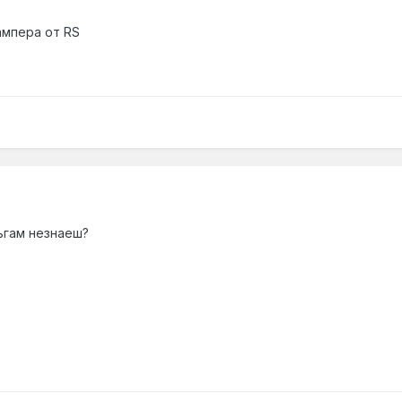
ампера от RS
ьгам незнаеш?