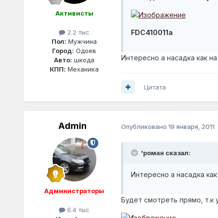
Активисты
2.2 тыс
FDC410011a
Пол:
Мужчина
Город:
Одоев
Интересно а насадка как н
Авто:
шкода
КПП:
Механика
Цитата
Admin
Опубликовано
19 января, 2011
'роман сказал:
Интересно а насадка как
Администраторы
Будет смотреть прямо, т.к у
6.4 тыс