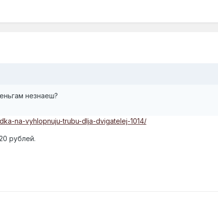
деньгам незнаеш?
adka-na-vyhlopnuju-trubu-dlja-dvigatelej-1014/
20 рублей.