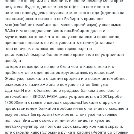
Вообще это первый автомобиль в нашей семье,у меня прав
нет, жена будет сдавать в августе(из-за нее все это
на мою голову),дочь получила в мае этого года (сдавала на
классике),опыта никакого нет.Выбирать пришлось
мне(любой автомобиль для меня черный ящик),у знакомых
ВАЗы и мне предлагали взять ваз.Выбирал долго и
мучительно,хотелось что то получше да еще и подешевле,
пришлось полазить по инету,почитать отзывы(о тазиках
они не очень лестные-но некоторые ездят и
довольны).Иномарки более менее приличные не устраивали
ценой, а
которые подходили по цене были черте какого века и с
пробегом с не один десяток кругосветных путешествий.
Жена уже намекала о взятии кредита и о новом автомобиле,
знакомые о тазике.Не знаю кому,но я готов был уже
сдаться.И вот объявление о продаже банком залогового
автомобиля - SKODA FABIA цена устраивает,год 2001,пробег
170000км и отзывы о шкодах хорошие.Поехали с другом и
представителем банка(он вообще ничего не знает о машине и
ему ее лишь бы продать) смотреть, стоит уже на стоянке
полгода. Вид для своих лет ничего(я видел и хуже до
нее),аккумулятор за полгода сдох машину кое как вскрыли,
еле открыли капот(сломана ручка в кабине).Ребята со стоянки