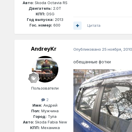
Авто:
Skoda Octavia RS
Двигатель:
2.0T
КПП:
DSG
Год выпуска:
2013
Гос. номер:
600
Цитата
AndreyKr
Опубликовано
25 ноября, 201
обещанные фотки
Пользователи
2
Имя:
Андрей
Пол:
Мужчина
Город:
Тула
Авто:
Skoda Fabia New
КПП:
Механика