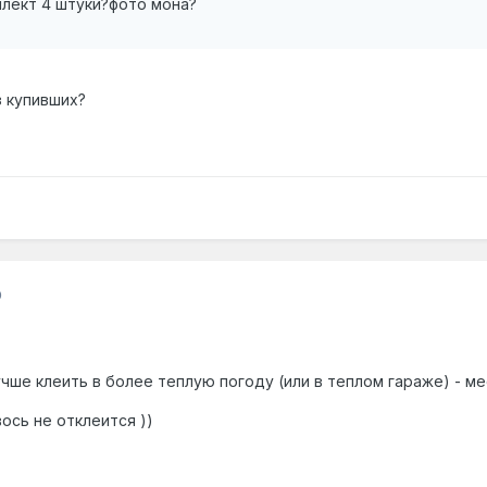
плект 4 штуки?фото мона?
 купивших?
0
учше клеить в более теплую погоду (или в теплом гараже) - ме
вось не отклеится ))