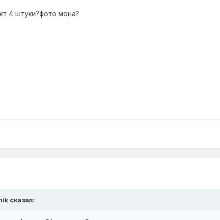
кт 4 штуки?фото мона?
0
nik сказал: