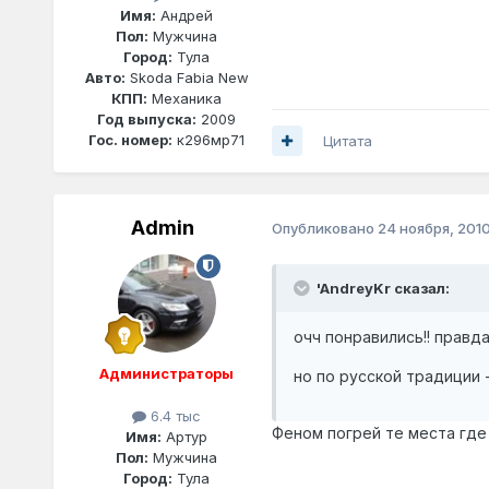
Имя:
Андрей
Пол:
Мужчина
Город:
Тула
Авто:
Skoda Fabia New
КПП:
Механика
Год выпуска:
2009
Гос. номер:
к296мр71
Цитата
Admin
Опубликовано
24 ноября, 201
'AndreyKr сказал:
очч понравились!! правд
Администраторы
но по русской традиции -
6.4 тыс
Феном погрей те места где
Имя:
Артур
Пол:
Мужчина
Город:
Тула