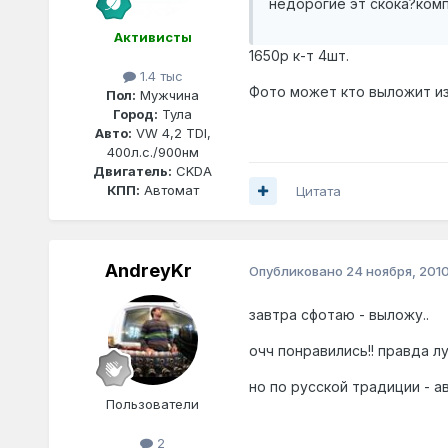
недорогие эт скока?ком
Активисты
1650р к-т 4шт.
1.4 тыс
Фото может кто выложит из
Пол:
Мужчина
Город:
Тула
Авто:
VW 4,2 TDI,
400л.с./900нм
Двигатель:
CKDA
КПП:
Автомат
Цитата
AndreyKr
Опубликовано
24 ноября, 201
завтра сфотаю - выложу..
очч понравились!! правда л
но по русской традиции - а
Пользователи
2