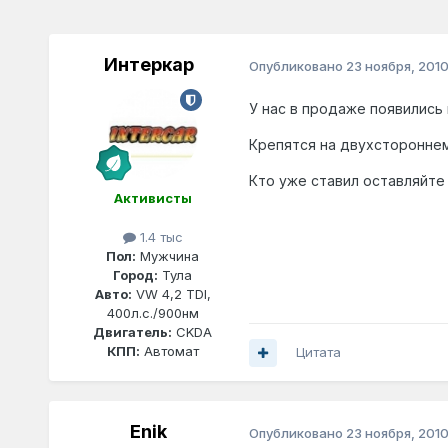
Интеркар
Опубликовано
23 ноября, 201
У нас в продаже появились
Крепятся на двухстороннем
Кто уже ставил оставляйте
Активисты
1.4 тыс
Пол:
Мужчина
Город:
Тула
Авто:
VW 4,2 TDI,
400л.с./900нм
Двигатель:
CKDA
КПП:
Автомат
Цитата
Enik
Опубликовано
23 ноября, 201