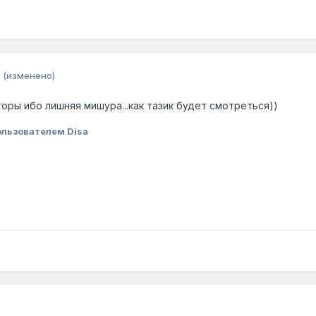
0
(изменено)
оры ибо лишняя мишура...как тазик будет смотреться))
льзователем Disa
0