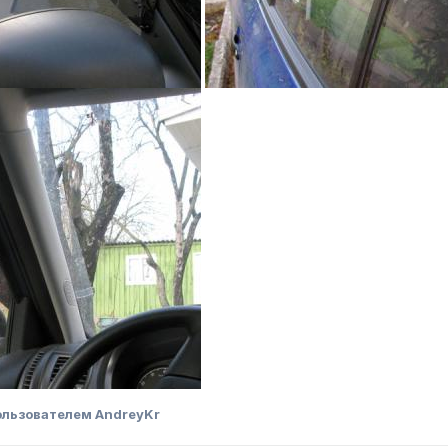
льзователем AndreyKr