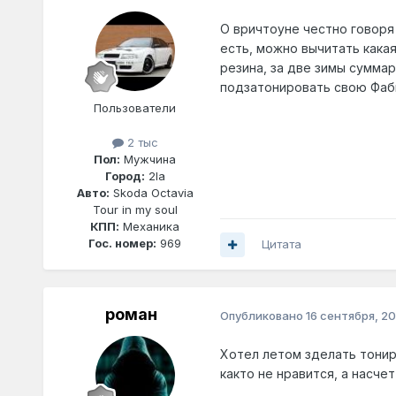
О вричтоуне честно говоря
есть, можно вычитать какая
резина, за две зимы сумма
подзатонировать свою Фа
Пользователи
2 тыс
Пол:
Мужчина
Город:
2la
Авто:
Skoda Octavia
Tour in my soul
КПП:
Механика
Гос. номер:
969
Цитата
роман
Опубликовано
16 сентября, 20
Хотел летом зделать тонир
както не нравится, а насче