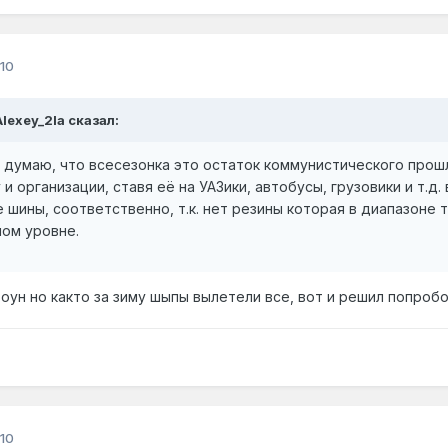
10
Alexey_2la сказал:
 думаю, что всесезонка это остаток коммунистического прош
 и организации, ставя её на УАЗики, автобусы, грузовики и т.д
е шины, соответственно, т.к. нет резины которая в диапазоне
ном уровне.
оун но както за зиму шыпы вылетели все, вот и решил попроб
10