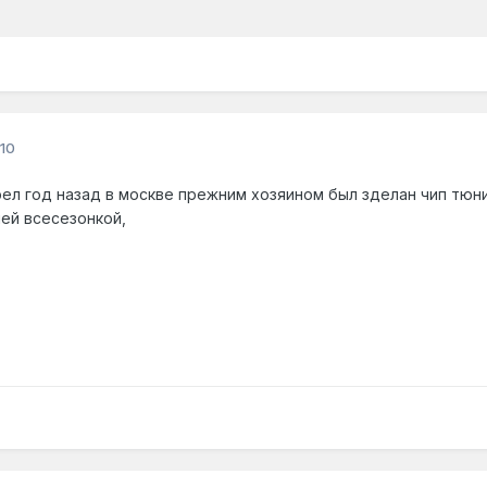
10
ел год назад в москве прежним хозяином был зделан чип тюни
шей всесезонкой,