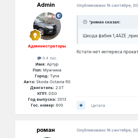
Admin
Опубликовано
16 сентября, 20
'роман сказал:
Шкода фабия 1,4AZE ,при
Администраторы
Кстати нет интереса прокат
6.4 тыс
Имя:
Артур
Пол:
Мужчина
Город:
Тула
Авто:
Skoda Octavia RS
Двигатель:
2.0T
КПП:
DSG
Год выпуска:
2013
Гос. номер:
600
Цитата
роман
Опубликовано
16 сентября, 20