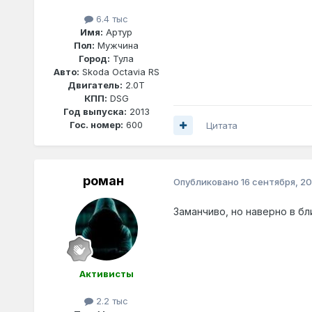
6.4 тыс
Имя:
Артур
Пол:
Мужчина
Город:
Тула
Авто:
Skoda Octavia RS
Двигатель:
2.0T
КПП:
DSG
Год выпуска:
2013
Гос. номер:
600
Цитата
роман
Опубликовано
16 сентября, 20
Заманчиво, но наверно в б
Активисты
2.2 тыс