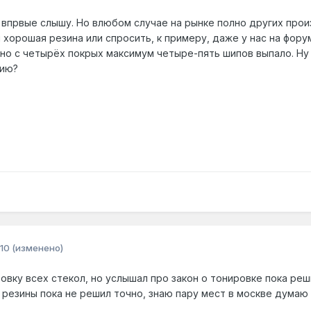
 впрвые слышу. Но влюбом случае на рынке полно других прои
 хорошая резина или спросить, к примеру, даже у нас на форуме
рно с четырёх покрых максимум четыре-пять шипов выпало. Ну
бию?
10
(изменено)
овку всех стекол, но услышал про закон о тонировке пока реш
т резины пока не решил точно, знаю пару мест в москве думаю