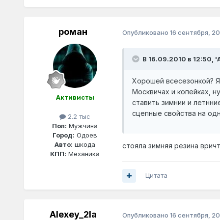
роман
Опубликовано
16 сентября, 20
В 16.09.2010 в 12:50, '
Хорошей всесезонкой? Я
Москвичах и копейках, ну
Активисты
ставить зимнии и летнни
сцепные свойства на од
2.2 тыс
Пол:
Мужчина
Город:
Одоев
Авто:
шкода
стояла зимняя резина вричт
КПП:
Механика
Цитата
Alexey_2la
Опубликовано
16 сентября, 20