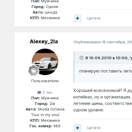
Пол:
Мужчина
Город:
Одоев
Авто:
шкода
КПП:
Механика
Цитата
Alexey_2la
Опубликовано
16 сентября, 20
В 16.09.2010 в 10:00, 
планирую поставить лить
Пользователи
Хорошей всесезонкой? Я ду
2 тыс
копейках, ну и организации,
Пол:
Мужчина
летнние шины, соответствен
Город:
2la
Авто:
Skoda Octavia
одном уровне.
Tour in my soul
КПП:
Механика
Гос. номер:
969
Цитата