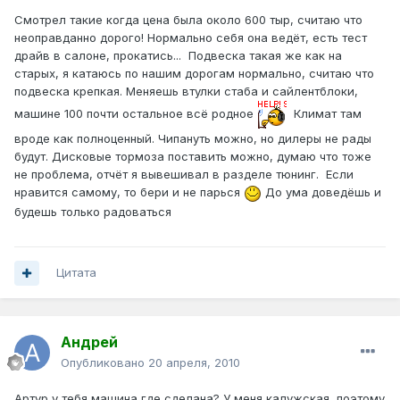
Смотрел такие когда цена была около 600 тыр, считаю что
неоправданно дорого! Нормально себя она ведёт, есть тест
драйв в салоне, прокатись... Подвеска такая же как на
старых, я катаюсь по нашим дорогам нормально, считаю что
подвеска крепкая. Меняешь втулки стаба и сайлентблоки,
машине 100 почти остальное всё родное
Климат там
вроде как полноценный. Чипануть можно, но дилеры не рады
будут. Дисковые тормоза поставить можно, думаю что тоже
не проблема, отчёт я вывешивал в разделе тюнинг. Если
нравится самому, то бери и не парься
До ума доведёшь и
будешь только радоваться
Цитата
Андрей
Опубликовано
20 апреля, 2010
Артур у тебя машина где сделана? У меня калужская, поэтому