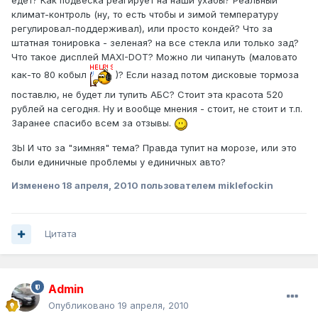
едет? Как подвеска реагирует на наши ухабы? Реальный
климат-контроль (ну, то есть чтобы и зимой температуру
регулировал-поддерживал), или просто кондей? Что за
штатная тонировка - зеленая? на все стекла или только зад?
Что такое дисплей MAXI-DOT? Можно ли чипануть (маловато
как-то 80 кобыл
)? Если назад потом дисковые тормоза
поставлю, не будет ли тупить АБС? Стоит эта красота 520
рублей на сегодня. Ну и вообще мнения - стоит, не стоит и т.п.
Заранее спасибо всем за отзывы.
ЗЫ И что за "зимняя" тема? Правда тупит на морозе, или это
были единичные проблемы у единичных авто?
Изменено
18 апреля, 2010
пользователем miklefockin
Цитата
Admin
Опубликовано
19 апреля, 2010