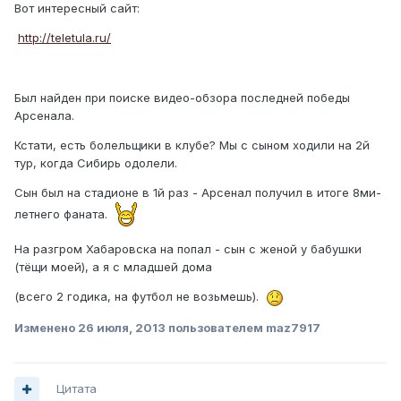
Вот интересный сайт:
http://teletula.ru/
Был найден при поиске видео-обзора последней победы
Арсенала.
Кстати, есть болельщики в клубе? Мы с сыном ходили на 2й
тур, когда Сибирь одолели.
Сын был на стадионе в 1й раз - Арсенал получил в итоге 8ми-
летнего фаната.
На разгром Хабаровска на попал - сын с женой у бабушки
(тёщи моей), а я с младшей дома
(всего 2 годика, на футбол не возьмешь).
Изменено
26 июля, 2013
пользователем maz7917
Цитата