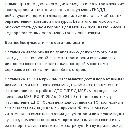
только Правила дорожного движения, но и свои гражданские
права, права и ответственность сотрудников ГИБДД,
действующие нормативные правовые акты, то есть обладать
определённой правовой культурой. Без этого автомобилист
рискует стать дойной коровой для мошенников, взяточников и
недобросовестных работников Госавтоинспекции.
Без необходимости – не останавливать!
Остановка автомобиля по требованию должностного лица
ГИБДД – это правовой акт, с которого обычно начинается
диалог «инспектор – водитель» и который может иметь
серьёзные последствия для обеих сторон.
Остановка ТС и её причины регламентируются нормативными
документами МВД: приказом МВД РФ № 329 от 01.06.98 г. и
Наставлением по работе ДПС ГИБДД МВД, утверждённым
приказом МВД РФ № 297 от 20.04.99 г. (далее по тексту
Наставление ДПС). Основания для остановки ТС прописаны в
п.13.7 Наставления ДПС и п.2 приказа № 329. Советую
читателям запомнить названия документов и ниже упомянутых
пунктов, помеченных жирным шрифтом, т.к. упоминание их в
разговорах с гаишниками демонстрирует Вашу юридическую