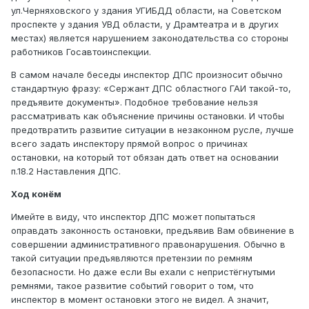
ул.Черняховского у здания УГИБДД области, на Советском
проспекте у здания УВД области, у Драмтеатра и в других
местах) является нарушением законодательства со стороны
работников Госавтоинспекции.
В самом начале беседы инспектор ДПС произносит обычно
стандартную фразу: «Сержант ДПС областного ГАИ такой-то,
предъявите документы». Подобное требование нельзя
рассматривать как объяснение причины остановки. И чтобы
предотвратить развитие ситуации в незаконном русле, лучше
всего задать инспектору прямой вопрос о причинах
остановки, на который тот обязан дать ответ на основании
п.18.2 Наставления ДПС.
Ход конём
Имейте в виду, что инспектор ДПС может попытаться
оправдать законность остановки, предъявив Вам обвинение в
совершении административного правонарушения. Обычно в
такой ситуации предъявляются претензии по ремням
безопасности. Но даже если Вы ехали с непристёгнутыми
ремнями, такое развитие событий говорит о том, что
инспектор в момент остановки этого не видел. А значит,