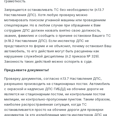
грамотность.
Запрещается останавливать ТС без необходимости (п.13.7
Наставления ДПС). Хотя любую проверку можно
мотивировать поиском угнанной машины или проведением
спецоперации. Но в любом случае при обращении к Вам
сотрудник ДПС должен назвать внятно свою должность,
звание, фамилию и сообщить о причине остановки Вашего ТС
(п.18.2 Наставления ДПС). Если инспектор ДПС не
представился по форме и не объяснил, почему остановил Ваш
автомобиль, то его действия могут быть расценены как
нарушение служебной дисциплины (п.2 приказа № 329).
Законность таких действий можно оспорить в суде.
Предъявите документы!
Проверку документов, согласно п.13.7 Наставления ДПС,
разрешено производить на стационарных постах. Автомобиль
с окраской и надписью ДПС ГИБДД на обочине дороги не
является ни стационарным постом, ни контрольным постом
милиции, ни контрольно-пропускным пунктом. Таким образом,
наиболее распространённая ситуация, когда ТС
останавливается просто на обочине дороги для проверки
документов (а это излюбленные места инспекторов ДПС на