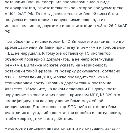
остановив Вас, он совершил правонарушение в виде
самоуправства, ответственность за которое предусмотрена
ст.19.1 КоАП РФ. То есть доказательства Вашей вины были
получены инспектором с нарушениями закона, а их
использование недопустимо в соответствии с ч.3 ст.26.2 КоАП
РФ.
При общении с инспектором ДПС Вы можете заявить, что во
время движения Вы были пристёгнуты ремнями и требований
ПДД не нарушали. К тому же остановку ТС инспектор
объяснил проверкой документов, а не непристёгнутыми
ремнями. Вы также можете указать на незаконность
остановки такой фразой: «Проверку документов, согласно
п.13.7 Наставления ДПС, можно проводить только на
стационарном посту. Обочина дороги таким постом не
является. Объясните, на каком основании Вы допускаете
нарушение закона и моих прав – приказом МВД № 329 это
квалифицируется как нарушение Вами служебной
дисциплины». Далее инспектор ДПС либо пожелает Вам
счастливого пути, либо попытается перейти в наступление,
чтобы «оправдать» свои действия.
Некоторые гаишники пытаются выйти из ситуации, заявляя,