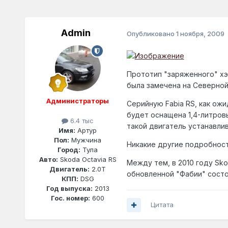
Admin
Опубликовано
1 ноября, 2009
Прототип "заряженного" хэт
была замечена на Северной
Администраторы
Серийную Fabia RS, как ожи
будет оснащена 1,4-литров
6.4 тыс
такой двигатель устанавлива
Имя:
Артур
Пол:
Мужчина
Никакие другие подробност
Город:
Тула
Авто:
Skoda Octavia RS
Между тем, в 2010 году Sk
Двигатель:
2.0T
обновленной "Фабии" состо
КПП:
DSG
Год выпуска:
2013
Гос. номер:
600
Цитата