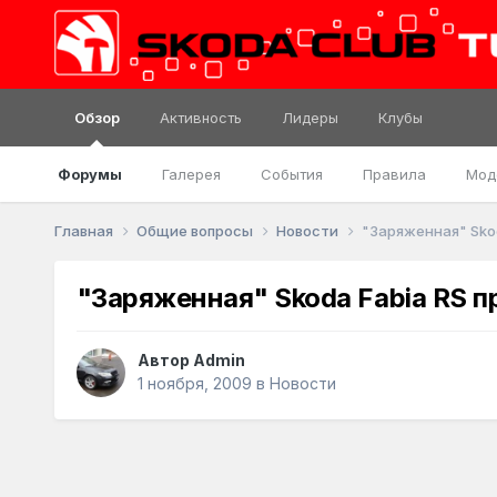
Обзор
Активность
Лидеры
Клубы
Форумы
Галерея
События
Правила
Мод
Главная
Общие вопросы
Новости
"Заряженная" Skod
"Заряженная" Skoda Fabia RS п
Автор
Admin
1 ноября, 2009
в
Новости