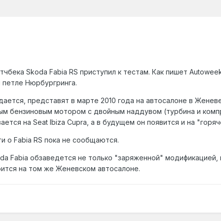
чбека Skoda Fabia RS приступил к тестам. Как пишет Autowee
 петле Нюрбургринга.
дается, представят в марте 2010 года на автосалоне в Женеве
ым бензиновым мотором с двойным наддувом (турбина и комп
ется на Seat Ibiza Cupra, а в будущем он появится и на "горяч
и о Fabia RS пока не сообщаются.
oda Fabia обзаведется не только "заряженной" модификацией, 
ится на том же Женевском автосалоне.