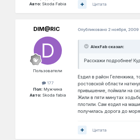
Авто:
Skoda Fabia
Цитата
DIM@RIC
Опубликовано
2 ноября, 2009
AlexFab сказал:
Расскажи подробнее! Ку
Пользователи
Ездил в район Геленжика, т
177
ростовской области наткнул
Пол:
Мужчина
привышение, поймали на ско
Авто:
Skoda fabia
Жили в пяти минутах ходьбы
плотили. Сам ездил на машин
получилась дорога до моря
Цитата