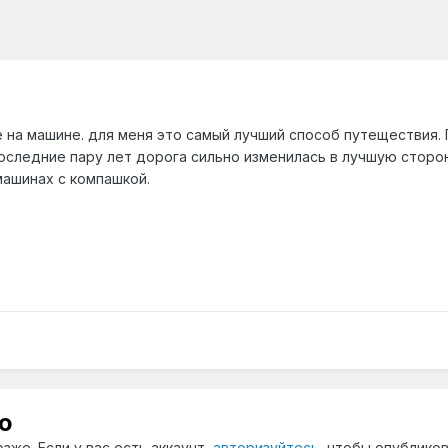
е на машине. для меня это самый лучший способ путеществия.
оследние пару лет дорога сильно изменилась в лучшую сторон
машинах с компашкой.
ю
зже. Если у вас есть аккаунт,
авторизуйтесь
, чтобы опубликов