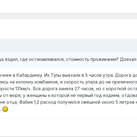
да ездил, где останавливался, стоимость проживания? Доехал
очнее в Кабардинку. Из Тулы выехали в 5 часов утра. Дорога 
ись на колонну комбаинов, и скорость упала до не преличног
рости 131км/ч.. Вся дорога занела 27 часов, но с короткой ост
 от моря, у женщины к которой не первый год ездием, отдовал
е отца, Фабия 1,2 расход получился смешной около 5 литров на
.