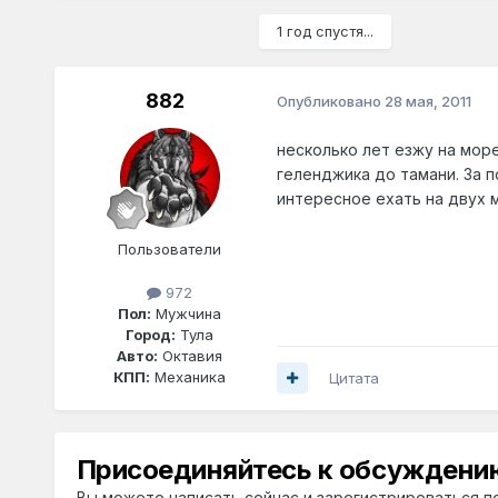
1 год спустя...
882
Опубликовано
28 мая, 2011
несколько лет езжу на мор
геленджика до тамани. За п
интересное ехать на двух 
Пользователи
972
Пол:
Мужчина
Город:
Тула
Авто:
Октавия
КПП:
Механика
Цитата
Присоединяйтесь к обсуждени
Вы можете написать сейчас и зарегистрироваться по