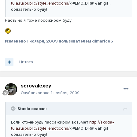
tula.ru/public/style_emoticons/
<#EMO_DIR#>/ah.gif ,
обязательно буду!
Насть но я тоже посожиром буду
Изменено
1 ноября, 2009
пользователем dimaric85
Цитата
serovalexey
Опубликовано
1 ноября, 2009
Stasia сказал:
Если кто-нибудь пассажиром возьмет
http://skoda-
tula.ru/public/style_emoticons/
<#EMO_DIR#>/ah.gif ,
обязательно буду!