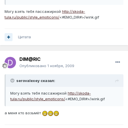
Могу взять тебя пассажиркой
http://skoda-
tula.ru/public/style_emoticons/
<#EMO_DIR#>/wink.gif
Цитата
DIM@RIC
Опубликовано
1 ноября, 2009
serovalexey сказал:
Могу взять тебя пассажиркой
http://skoda-
tula.ru/public/style_emoticons/
<#EMO_DIR#>/wink.gif
а меня кто возьмёт